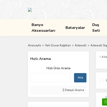
Banyo
Duş
Bataryalar
Aksesuarları
Seti
Anasayfa
Yerli Duvar Kağıtları
Adawall
Adawall Sig
Ada
Hızlı Arama
Hızlı Ürün Arama
Ara
S
Detaylı Arama