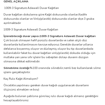
GENEL AÇIKLAMA
1009-3 Signature Adawall Duvar Kağıtları
Duvar kağıtları dokularına göre Kağıt dokusunda olanlar,Kadife
dokusunda olanlar ve Vinly(plastik) dokusunda olanlar diye 3 gruba
ayrılmaktadır
1009-3 Signature Adawall Duvar Kağıtları
İşlenebileceği duvar yapısı:1009-3 Signature Adawall Duvar kağıtları
Çok bozuk olmayan hafif pürüzlü duvarlarda ve saten alçılı düz
duvarlarda kullanılmasını tavsiye ediyoruz.Genelde duvarlar yıllarca
defalarca boyanmış oluyor ve düzleşmiş oluyor bu tip duvarlardada
kullanılabilir fakat bu duvar kağıtları vinly(plastik) dokuda olduğu için
mutlaka yan yana sıfır işlenir bu sebepten dolayı duvarın düzgün
olmasına dikkat edilmelidir.
Silinebilme özelliği:
%100 oranında silinebilir,nemli bez kullanılarak silme
işlemi gerçekleştirilir.
Kaç Rulo Kağıt Almalıyım?
Öncelikle yapılması gereken duvar kağıdı uygulanacak duvarların
ölçüsünü almak(en ve boy)
Aşağıda bulunan şablona göre kaç rulo duvar kağıdı almanız gerektiğini
hesaplayabilirsiniz