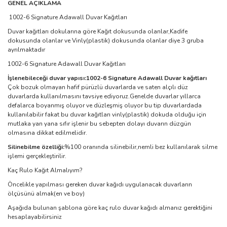
GENEL AÇIKLAMA
1002-6 Signature Adawall Duvar Kağıtları
Duvar kağıtları dokularına göre Kağıt dokusunda olanlar,Kadife
dokusunda olanlar ve Vinly(plastik) dokusunda olanlar diye 3 gruba
ayrılmaktadır
1002-6 Signature Adawall Duvar Kağıtları
İşlenebileceği duvar yapısı:1002-6 Signature Adawall Duvar kağıtları
Çok bozuk olmayan hafif pürüzlü duvarlarda ve saten alçılı düz
duvarlarda kullanılmasını tavsiye ediyoruz.Genelde duvarlar yıllarca
defalarca boyanmış oluyor ve düzleşmiş oluyor bu tip duvarlardada
kullanılabilir fakat bu duvar kağıtları vinly(plastik) dokuda olduğu için
mutlaka yan yana sıfır işlenir bu sebepten dolayı duvarın düzgün
olmasına dikkat edilmelidir.
Silinebilme özelliği:
%100 oranında silinebilir,nemli bez kullanılarak silme
işlemi gerçekleştirilir.
Kaç Rulo Kağıt Almalıyım?
Öncelikle yapılması gereken duvar kağıdı uygulanacak duvarların
ölçüsünü almak(en ve boy)
Aşağıda bulunan şablona göre kaç rulo duvar kağıdı almanız gerektiğini
hesaplayabilirsiniz