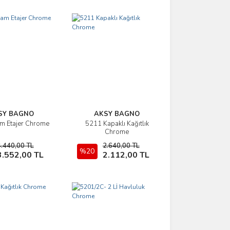
SY BAGNO
AKSY BAGNO
m Etajer Chrome
5211 Kapaklı Kağıtlık
İncele
İncele
Chrome
4.440,00 TL
2.640,00 TL
Sepete Ekle
%20
Sepete Ekle
3.552,00 TL
2.112,00 TL