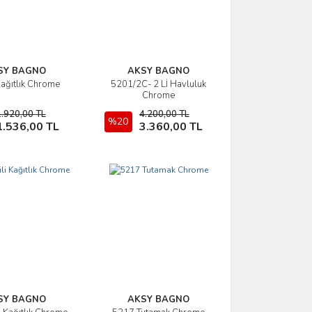
SY BAGNO
AKSY BAGNO
ağıtlık Chrome
5201/2C- 2 Lİ Havluluk
İncele
İncele
Chrome
1.920,00 TL
4.200,00 TL
Sepete Ekle
%20
Sepete Ekle
1.536,00 TL
3.360,00 TL
SY BAGNO
AKSY BAGNO