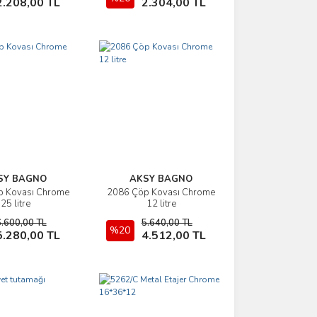
2.208,00 TL
2.304,00 TL
SY BAGNO
AKSY BAGNO
p Kovası Chrome
2086 Çöp Kovası Chrome
İncele
İncele
25 litre
12 litre
6.600,00 TL
5.640,00 TL
Sepete Ekle
%20
Sepete Ekle
5.280,00 TL
4.512,00 TL