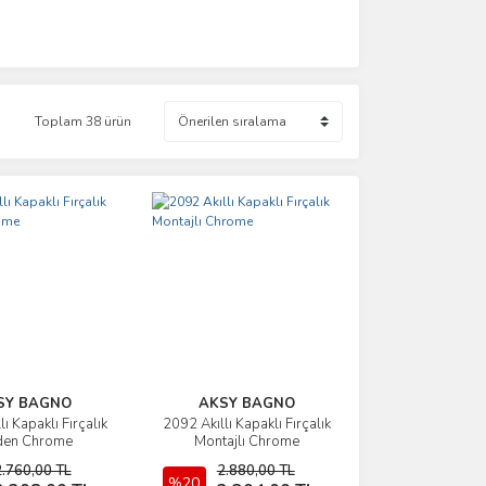
Toplam 38 ürün
SY BAGNO
AKSY BAGNO
ı Kapaklı Fırçalık
2092 Akıllı Kapaklı Fırçalık
İncele
İncele
den Chrome
Montajlı Chrome
2.760,00 TL
2.880,00 TL
Sepete Ekle
%20
Sepete Ekle