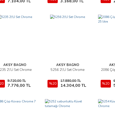
7.104,00 TL
3.168,00 TL
AKSY BAGNO
AKSY BAGNO
AK
235 2\'Lİ Set Chrome
5256 2\'Lİ Set Chrome
2086 Çö
İncele
İncele
9.720,00 TL
17.880,00 TL
20
Sepete Ekle
%20
Sepete Ekle
%20
7.776,00 TL
14.304,00 TL