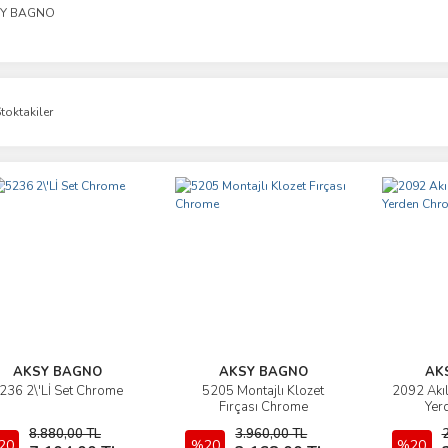
SY BAGNO
toktakiler
AKSY BAGNO
AKSY BAGNO
AK
236 2\'Lİ Set Chrome
5205 Montajlı Klozet
2092 Akıll
İncele
İncele
Fırçası Chrome
Yer
8.880,00 TL
3.960,00 TL
20
Sepete Ekle
%20
Sepete Ekle
%20