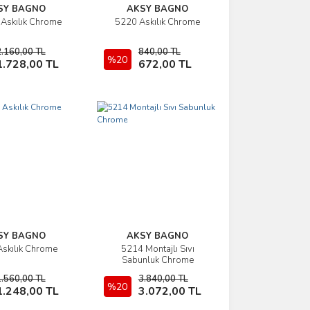
SY BAGNO
AKSY BAGNO
Askılık Chrome
5220 Askılık Chrome
İncele
İncele
2.160,00 TL
840,00 TL
Sepete Ekle
%20
Sepete Ekle
1.728,00 TL
672,00 TL
SY BAGNO
AKSY BAGNO
skılık Chrome
5214 Montajlı Sıvı
İncele
İncele
Sabunluk Chrome
1.560,00 TL
3.840,00 TL
Sepete Ekle
%20
Sepete Ekle
1.248,00 TL
3.072,00 TL