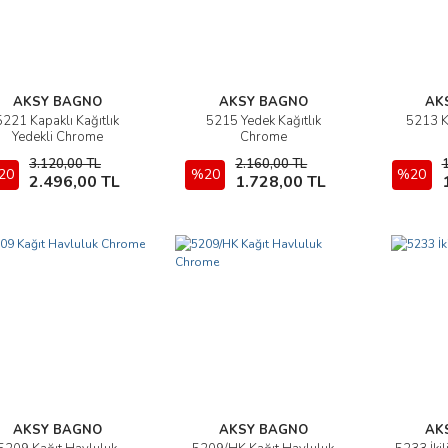
AKSY BAGNO
AKSY BAGNO
AK
5221 Kapaklı Kağıtlık
5215 Yedek Kağıtlık
5213 K
İncele
İncele
Yedekli Chrome
Chrome
3.120,00 TL
2.160,00 TL
20
Sepete Ekle
%20
Sepete Ekle
%20
2.496,00 TL
1.728,00 TL
AKSY BAGNO
AKSY BAGNO
AK