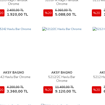
5209 Kağıt Havluluk
5209/HK Kağıt Havluluk
5233 İkil
İncele
İncele
Chrome
Chrome
2.400,00 TL
6.360,00 TL
20
Sepete Ekle
%20
Sepete Ekle
%20
1.920,00 TL
5.088,00 TL
AKSY BAGNO
AKSY BAGNO
AK
42 Havlu Bar Chrome
5212/2C Havlu Bar
5212 Ha
İncele
İncele
Chrome
4.200,00 TL
11.400,00 TL
20
Sepete Ekle
%20
Sepete Ekle
%20
3.360,00 TL
9.120,00 TL