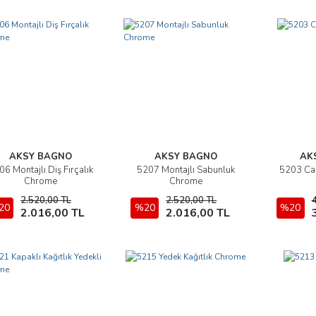
AKSY BAGNO
AKSY BAGNO
AK
6 Montajlı Diş Fırçalık
5207 Montajlı Sabunluk
5203 Ca
İncele
İncele
Chrome
Chrome
2.520,00 TL
2.520,00 TL
20
Sepete Ekle
%20
Sepete Ekle
%20
2.016,00 TL
2.016,00 TL