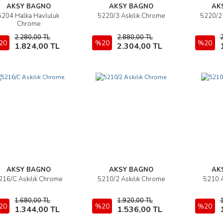
AKSY BAGNO
AKSY BAGNO
AK
5204 Halka Havluluk
5220/3 Askılık Chrome
5220/2 
İncele
İncele
Chrome
2.280,00 TL
2.880,00 TL
20
Sepete Ekle
%20
Sepete Ekle
%20
1.824,00 TL
2.304,00 TL
AKSY BAGNO
AKSY BAGNO
AK
216/C Askılık Chrome
5210/2 Askılık Chrome
5210 A
İncele
İncele
1.680,00 TL
1.920,00 TL
20
Sepete Ekle
%20
Sepete Ekle
%20
1.344,00 TL
1.536,00 TL