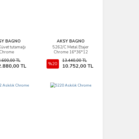
SY BAGNO
AKSY BAGNO
üvet tutamağı
5262/C Metal Etajer
İncele
İncele
Chrome
Chrome 16*36*12
3.600,00 TL
13.440,00 TL
Sepete Ekle
%20
Sepete Ekle
2.880,00 TL
10.752,00 TL