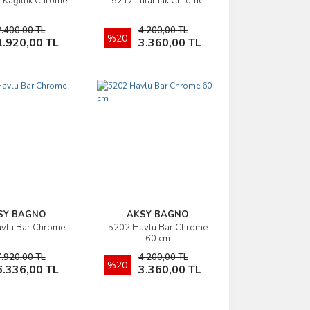
i Kağıtlık Chrome
5217 Tutamak Chrome
İncele
İncele
2.400,00 TL
4.200,00 TL
Sepete Ekle
%20
Sepete Ekle
1.920,00 TL
3.360,00 TL
SY BAGNO
AKSY BAGNO
vlu Bar Chrome
5202 Havlu Bar Chrome
İncele
İncele
60 cm
7.920,00 TL
4.200,00 TL
Sepete Ekle
%20
Sepete Ekle
6.336,00 TL
3.360,00 TL