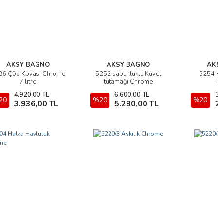
AKSY BAGNO
AKSY BAGNO
AK
86 Çöp Kovası Chrome
5252 sabunluklu Küvet
5254 K
İncele
İncele
7 litre
tutamağı Chrome
4.920,00 TL
6.600,00 TL
20
Sepete Ekle
%20
Sepete Ekle
%20
3.936,00 TL
5.280,00 TL