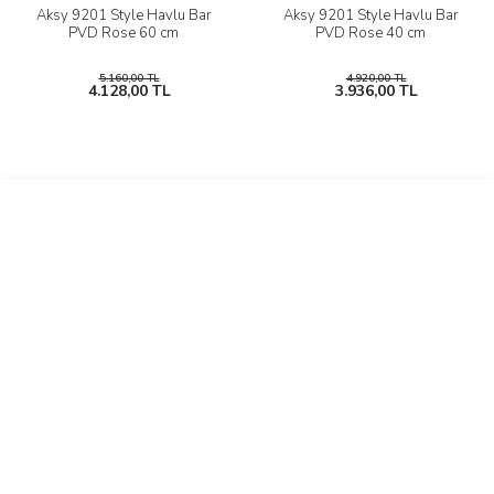
Aksy 9201 Style Havlu Bar
Aksy 9201 Style Havlu Bar
PVD Rose 60 cm
PVD Rose 40 cm
5.160,00 TL
4.920,00 TL
4.128,00 TL
3.936,00 TL