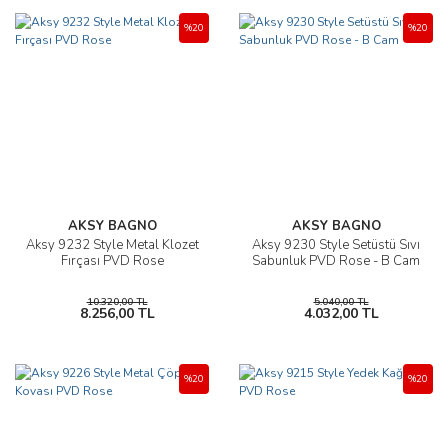
%20
%20
AKSY BAGNO
AKSY BAGNO
Aksy 9232 Style Metal Klozet
Aksy 9230 Style Setüstü Sıvı
Fırçası PVD Rose
Sabunluk PVD Rose - B Cam
10.320,00 TL
5.040,00 TL
8.256,00 TL
4.032,00 TL
%20
%20