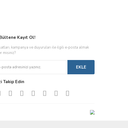
Bültene Kayıt Ol!
satları, kampanya ve duyuruları ile ilgili e-posta almak
er misiniz?
EKLE
zi Takip Edin