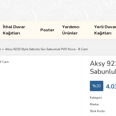
İthal Duvar
Yardımcı
Yerli Duva
Poster
Kağıtları
Ürünler
Kağıtları
e
Aksy 9230 Style Setüstü Sıvı Sabunluk PVD Rose - B Cam
Aksy 923
Sabunlu
4.0
%20
Kategori
Marka
Stok Kodu