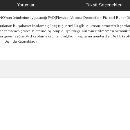
Yorumlar
Taksit Seçenekleri
AGNO’nun ürünlerine uyguladığı PVD(Physical Vapour Deposition-Fiziksel Buhar D
ulanan bu şahaser kaplama güneş ışığı,nemlilik gibi olumsuz atmosferik şartlara
yrıca tamamen çevreci bir teknoloji olup,oluşturduğu yüzeyin çizilmemesi seramik 
 güven sağlar.Pvd kaplama ürünler 5 yıl,Krom kaplama ürünler 3 yıl,Antik kaplam
amı Dışında Kalmaktadır)
ve diğer konularda yetersiz gördüğünüz noktaları öneri formunu kullanarak taraf
Bu ürüne ilk yorumu siz yapın!
r.
Yorum Yaz