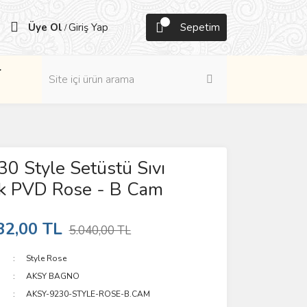
Üye Ol
Giriş Yap
Sepetim
/
r
0 Style Setüstü Sıvı
k PVD Rose - B Cam
32,00 TL
5.040,00 TL
Style Rose
AKSY BAGNO
AKSY-9230-STYLE-ROSE-B.CAM