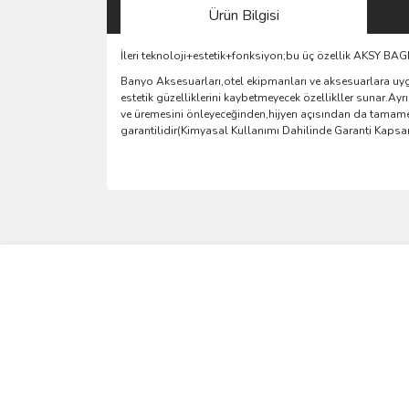
Ürün Bilgisi
İleri teknoloji+estetik+fonksiyon;bu üç özellik AKSY B
Banyo Aksesuarları,otel ekipmanları ve aksesuarlara uyg
estetik güzelliklerini kaybetmeyecek özellikller sunar.A
ve üremesini önleyeceğinden,hijyen açısından da tamamen
garantilidir(Kimyasal Kullanımı Dahilinde Garanti Kaps
Bu ürünün fiyat bilgisi, resim, ürün açıklamalarında 
Görüş ve önerileriniz için teşekkür ederiz.
Ürün resmi kalitesiz, bozuk veya görüntülenemiyo
Ürün açıklamasında eksik bilgiler bulunuyor.
Ürün bilgilerinde hatalar bulunuyor.
Ürün fiyatı diğer sitelerden daha pahalı.
Bu ürüne benzer farklı alternatifler olmalı.