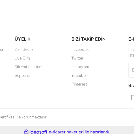
Gönder
ÜYELİK
BİZİ TAKİP EDİN
E-
si
Yeni Üyelik
Facebook
Fır
ist
Üye Girişi
Twitter
Şifremi Unuttum
Instagram
Sepetiniz
Youtube
Pinterest
Bi
sertifikası ile korunmaktadır.
ile
ideasoft
e-