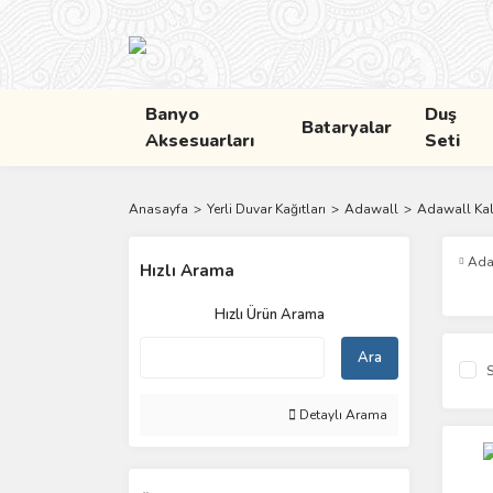
Banyo
Duş
Bataryalar
Aksesuarları
Seti
Anasayfa
Yerli Duvar Kağıtları
Adawall
Adawall Kal
Ada
Hızlı Arama
Hızlı Ürün Arama
Ara
S
Detaylı Arama