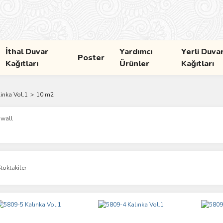
İthal Duvar
Yardımcı
Yerli Duva
Poster
Kağıtları
Ürünler
Kağıtları
inka Vol.1
10 m2
wall
toktakiler