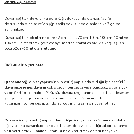
GENEL AÇIKLAMA
Duvar kağıtları dokularına göre Kağıt dokusunda olanlar,Kadife
dokusunda olanlar ve Vinly(plastik) dokusunda olanlar diye 3 gruba
ayrılmaktadır.
Duvar kağıtları ölçülerine göre 52 cm-10 mt,70 cm-10 mt,106 cm-10 mt ve
106 cm-15 mt olarak çeşitlere ayrılmaktadır fakat en sıklıkla karşılaşılan
ölçü 52cm-10 mt olan rulolardır.
ÜRÜNE AİT AÇIKLAMA
İşlenebileceği duvar yapısı:
Vinly(plastik) yapısında olduğu için her türlü
duvaraişlenemez.duvarın çok düzgün pürüzsüz veya pürüzsüz duvara çok
yakın özellikte olmalıdır.Pürüzsüz duvara uygulanmasının sebebi desenler
yan yana sıfır getiriliyor,üst üste bidirme özelliği bu üründe
kullanılamıyor.bu sebepten dolayı çok muntazam bir duvar olmalı.
Dokusu
:Vinly(plastik) yapısındadır.Diğer Vinly duvar kağıtlarından daha
ağır ve daha dayanıklıdırlar,bu sebepten dolayı istenildiği takdirde banyo
ve tuvaletlerde kullanılabilir,tabi şuna dikkat etmek gerekir banyo ve