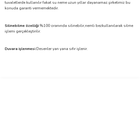
tuvaletlerde kullanılır fakat su neme uzun yıllar dayanamaz.şirketimiz bu
konuda garanti vermemektedir.
Silinebilme özelliği
:%100 oranında silinebilir,nemli bezkullanılarak silme
işlemi gerçekleştirilir.
Duvara işlenmesi
:Desenler yan yana sıfır işlenir.
Bu ürünün fiyat bilgisi, resim, ürün açıklamalarında ve diğer
konularda yetersiz gördüğünüz noktaları öneri formunu kullanarak
Bu ürüne ilk yorumu siz yapın!
tarafımıza iletebilirsiniz.
Görüş ve önerileriniz için teşekkür ederiz.
Yorum Yaz
Ürün resmi kalitesiz, bozuk veya görüntülenemiyor.
Ürün açıklamasında eksik bilgiler bulunuyor.
Ürün bilgilerinde hatalar bulunuyor.
Ürün fiyatı diğer sitelerden daha pahalı.