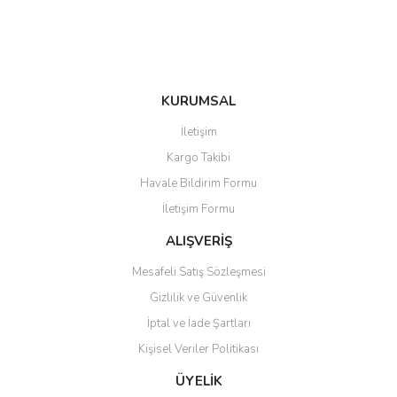
Bu ürüne benzer farklı alternatifler olmalı.
KURUMSAL
Gönder
İletişim
Kargo Takibi
Havale Bildirim Formu
İletişim Formu
ALIŞVERİŞ
Mesafeli Satış Sözleşmesi
Gizlilik ve Güvenlik
İptal ve İade Şartları
Kişisel Veriler Politikası
ÜYELİK