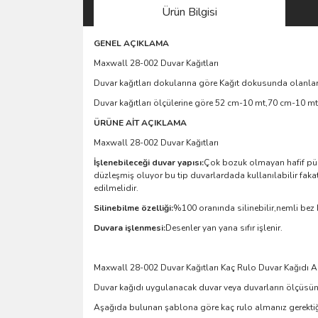
Ürün Bilgisi
GENEL AÇIKLAMA
Maxwall 28-002 Duvar Kağıtları
Duvar kağıtları dokularına göre Kağıt dokusunda olanlar
Duvar kağıtları ölçülerine göre 52 cm-10 mt,70 cm-10 mt,
ÜRÜNE AİT AÇIKLAMA
Maxwall 28-002 Duvar Kağıtları
İşlenebileceği duvar yapısı:
Çok bozuk olmayan hafif pürü
düzleşmiş oluyor bu tip duvarlardada kullanılabilir faka
edilmelidir.
Silinebilme özelliği:
%100 oranında silinebilir,nemli bez ku
Duvara işlenmesi:
Desenler yan yana sıfır işlenir.
Maxwall 28-002 Duvar Kağıtları Kaç Rulo Duvar Kağıdı 
Duvar kağıdı uygulanacak duvar veya duvarların ölçüsün
Aşağıda bulunan şablona göre kaç rulo almanız gerektiği