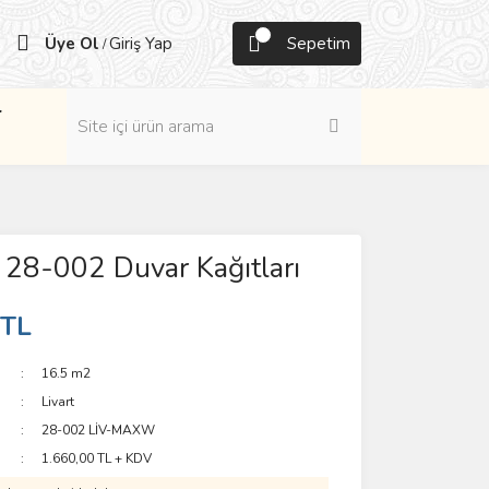
Üye Ol
Giriş Yap
Sepetim
/
r
28-002 Duvar Kağıtları
 TL
16.5 m2
Livart
28-002 LİV-MAXW
1.660,00 TL + KDV