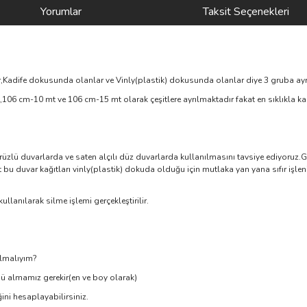
Yorumlar
Taksit Seçenekleri
,Kadife dokusunda olanlar ve Vinly(plastik) dokusunda olanlar diye 3 gruba ayr
106 cm-10 mt ve 106 cm-15 mt olarak çeşitlere ayrılmaktadır fakat en sıklıkla ka
zlü duvarlarda ve saten alçılı düz duvarlarda kullanılmasını tavsiye ediyoruz.G
t bu duvar kağıtları vinly(plastik) dokuda olduğu için mutlaka yan yana sıfır iş
llanılarak silme işlemi gerçekleştirilir.
Almalıyım?
ü almamız gerekir(en ve boy olarak)
ni hesaplayabilirsiniz.