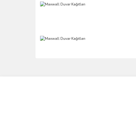
Bu ürünün fiyat bilgisi, resim, ürün açıklamalarında 
Görüş ve önerileriniz için teşekkür ederiz.
Ürün resmi kalitesiz, bozuk veya görüntülenemiyo
Ürün açıklamasında eksik bilgiler bulunuyor.
Ürün bilgilerinde hatalar bulunuyor.
Ürün fiyatı diğer sitelerden daha pahalı.
Bu ürüne benzer farklı alternatifler olmalı.