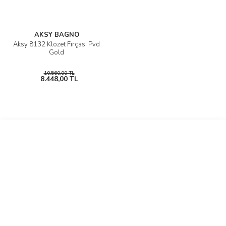
AKSY BAGNO
Aksy 8132 Klozet Fırçası Pvd
Gold
10.560,00 TL
8.448,00 TL