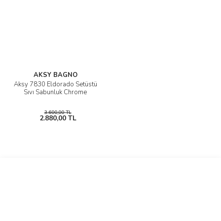
AKSY BAGNO
Aksy 7830 Eldorado Setüstü
Sıvı Sabunluk Chrome
3.600,00 TL
2.880,00 TL