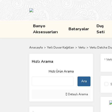
Banyo
Duş
Bataryalar
Aksesuarları
Seti
Anasayfa
Yerli Duvar Kağıtları
Vertu
Vertu Datcha Duv
Vert
Hızlı Arama
Hızlı Ürün Arama
Ara
S
Detaylı Arama