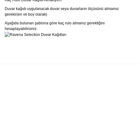
Kaç Rulo Duvar Kağıdı Almalıyım?
Duvar kağıdı uygulanacak duvar veya duvarların ölçüsünü almamız
gerekir(en ve boy olarak)
Aşağıda bulunan şablona göre kaç rulo almanız gerektiğini
hesaplayabilirsiniz.
Bu ürünün fiyat bilgisi, resim, ürün açıklamalarında ve diğer
konularda yetersiz gördüğünüz noktaları öneri formunu kullanarak
Bu ürüne ilk yorumu siz yapın!
tarafımıza iletebilirsiniz.
Görüş ve önerileriniz için teşekkür ederiz.
Yorum Yaz
Ürün resmi kalitesiz, bozuk veya görüntülenemiyor.
Ürün açıklamasında eksik bilgiler bulunuyor.
Ürün bilgilerinde hatalar bulunuyor.
Ürün fiyatı diğer sitelerden daha pahalı.
Bu ürüne benzer farklı alternatifler olmalı.