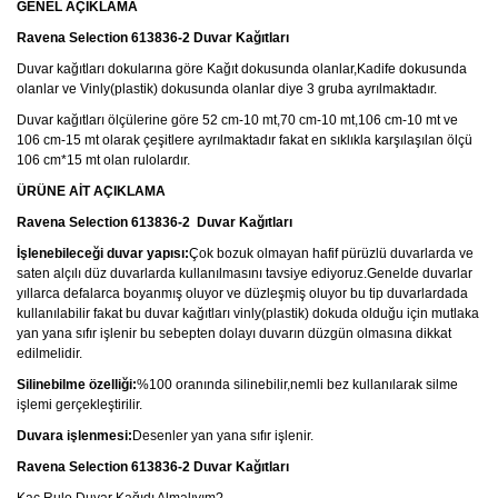
GENEL AÇIKLAMA
Ravena Selection 613836-2 Duvar Kağıtları
Duvar kağıtları dokularına göre Kağıt dokusunda olanlar,Kadife dokusunda
olanlar ve Vinly(plastik) dokusunda olanlar diye 3 gruba ayrılmaktadır.
Duvar kağıtları ölçülerine göre 52 cm-10 mt,70 cm-10 mt,106 cm-10 mt ve
106 cm-15 mt olarak çeşitlere ayrılmaktadır fakat en sıklıkla karşılaşılan ölçü
106 cm*15 mt olan rulolardır.
ÜRÜNE AİT AÇIKLAMA
Ravena Selection 613836-2
Duvar Kağıtları
İşlenebileceği duvar yapısı:
Çok bozuk olmayan hafif pürüzlü duvarlarda ve
saten alçılı düz duvarlarda kullanılmasını tavsiye ediyoruz.Genelde duvarlar
yıllarca defalarca boyanmış oluyor ve düzleşmiş oluyor bu tip duvarlardada
kullanılabilir fakat bu duvar kağıtları vinly(plastik) dokuda olduğu için mutlaka
yan yana sıfır işlenir bu sebepten dolayı duvarın düzgün olmasına dikkat
edilmelidir.
Silinebilme özelliği:
%100 oranında silinebilir,nemli bez kullanılarak silme
işlemi gerçekleştirilir.
Duvara işlenmesi:
Desenler yan yana sıfır işlenir.
Ravena Selection 613836-2 Duvar Kağıtları