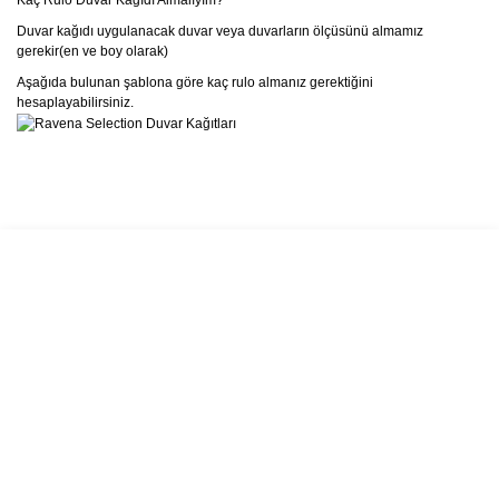
Kaç Rulo Duvar Kağıdı Almalıyım?
Duvar kağıdı uygulanacak duvar veya duvarların ölçüsünü almamız
gerekir(en ve boy olarak)
Aşağıda bulunan şablona göre kaç rulo almanız gerektiğini
hesaplayabilirsiniz.
Bu ürünün fiyat bilgisi, resim, ürün açıklamalarında ve diğer
konularda yetersiz gördüğünüz noktaları öneri formunu kullanarak
Bu ürüne ilk yorumu siz yapın!
tarafımıza iletebilirsiniz.
Görüş ve önerileriniz için teşekkür ederiz.
Yorum Yaz
Ürün resmi kalitesiz, bozuk veya görüntülenemiyor.
Ürün açıklamasında eksik bilgiler bulunuyor.
Ürün bilgilerinde hatalar bulunuyor.
Ürün fiyatı diğer sitelerden daha pahalı.
Bu ürüne benzer farklı alternatifler olmalı.