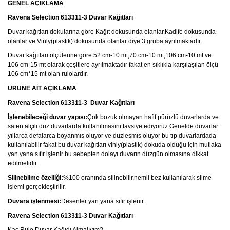
GENEL AÇIKLAMA
Ravena Selection 613311-3 Duvar Kağıtları
Duvar kağıtları dokularına göre Kağıt dokusunda olanlar,Kadife dokusunda
olanlar ve Vinly(plastik) dokusunda olanlar diye 3 gruba ayrılmaktadır.
Duvar kağıtları ölçülerine göre 52 cm-10 mt,70 cm-10 mt,106 cm-10 mt ve
106 cm-15 mt olarak çeşitlere ayrılmaktadır fakat en sıklıkla karşılaşılan ölçü
106 cm*15 mt olan rulolardır.
ÜRÜNE AİT AÇIKLAMA
Ravena Selection 613311-3
Duvar Kağıtları
İşlenebileceği duvar yapısı:
Çok bozuk olmayan hafif pürüzlü duvarlarda ve
saten alçılı düz duvarlarda kullanılmasını tavsiye ediyoruz.Genelde duvarlar
yıllarca defalarca boyanmış oluyor ve düzleşmiş oluyor bu tip duvarlardada
kullanılabilir fakat bu duvar kağıtları vinly(plastik) dokuda olduğu için mutlaka
yan yana sıfır işlenir bu sebepten dolayı duvarın düzgün olmasına dikkat
edilmelidir.
Silinebilme özelliği:
%100 oranında silinebilir,nemli bez kullanılarak silme
işlemi gerçekleştirilir.
Duvara işlenmesi:
Desenler yan yana sıfır işlenir.
Ravena Selection 613311-3 Duvar Kağıtları