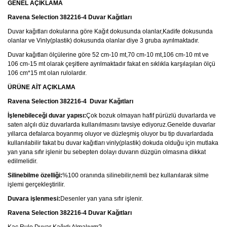
GENEL AÇIKLAMA
Ravena Selection 382216-4 Duvar Kağıtları
Duvar kağıtları dokularına göre Kağıt dokusunda olanlar,Kadife dokusunda
olanlar ve Vinly(plastik) dokusunda olanlar diye 3 gruba ayrılmaktadır.
Duvar kağıtları ölçülerine göre 52 cm-10 mt,70 cm-10 mt,106 cm-10 mt ve
106 cm-15 mt olarak çeşitlere ayrılmaktadır fakat en sıklıkla karşılaşılan ölçü
106 cm*15 mt olan rulolardır.
ÜRÜNE AİT AÇIKLAMA
Ravena Selection 382216-4
Duvar Kağıtları
İşlenebileceği duvar yapısı:
Çok bozuk olmayan hafif pürüzlü duvarlarda ve
saten alçılı düz duvarlarda kullanılmasını tavsiye ediyoruz.Genelde duvarlar
yıllarca defalarca boyanmış oluyor ve düzleşmiş oluyor bu tip duvarlardada
kullanılabilir fakat bu duvar kağıtları vinly(plastik) dokuda olduğu için mutlaka
yan yana sıfır işlenir bu sebepten dolayı duvarın düzgün olmasına dikkat
edilmelidir.
Silinebilme özelliği:
%100 oranında silinebilir,nemli bez kullanılarak silme
işlemi gerçekleştirilir.
Duvara işlenmesi:
Desenler yan yana sıfır işlenir.
Ravena Selection 382216-4 Duvar Kağıtları