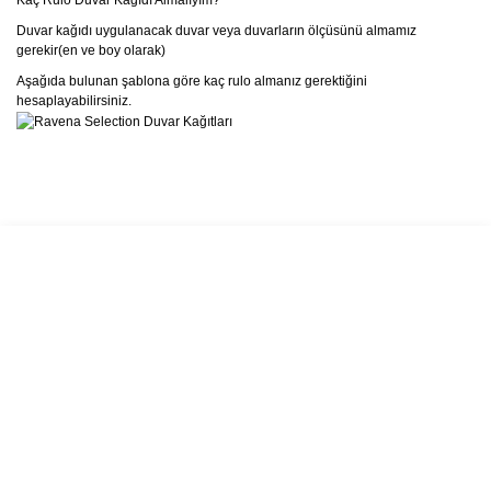
Kaç Rulo Duvar Kağıdı Almalıyım?
Duvar kağıdı uygulanacak duvar veya duvarların ölçüsünü almamız
gerekir(en ve boy olarak)
Aşağıda bulunan şablona göre kaç rulo almanız gerektiğini
hesaplayabilirsiniz.
Bu ürünün fiyat bilgisi, resim, ürün açıklamalarında ve diğer
konularda yetersiz gördüğünüz noktaları öneri formunu kullanarak
Bu ürüne ilk yorumu siz yapın!
tarafımıza iletebilirsiniz.
Görüş ve önerileriniz için teşekkür ederiz.
Yorum Yaz
Ürün resmi kalitesiz, bozuk veya görüntülenemiyor.
Ürün açıklamasında eksik bilgiler bulunuyor.
Ürün bilgilerinde hatalar bulunuyor.
Ürün fiyatı diğer sitelerden daha pahalı.
Bu ürüne benzer farklı alternatifler olmalı.