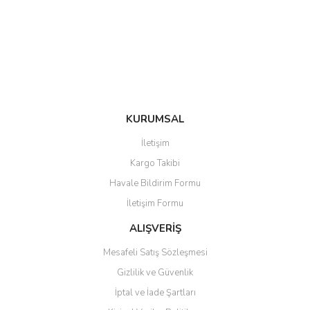
Ürün bilgilerinde hatalar bulunuyor.
Ürün fiyatı diğer sitelerden daha pahalı.
Bu ürüne benzer farklı alternatifler olmalı.
KURUMSAL
Gönder
İletişim
Kargo Takibi
Havale Bildirim Formu
İletişim Formu
ALIŞVERİŞ
Mesafeli Satış Sözleşmesi
Gizlilik ve Güvenlik
İptal ve İade Şartları