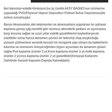
İleri teknoloji+estetik+fonksiyon;bu üç özellik AKSY BAGNO’nun ürünlerine
uyguladığı PVD(Physical Vapour Deposition-Fiziksel Buhar Depolaması)ile
sizlere sunulmuştur.
Banyo Aksesuarları,otel ekipmanları ve aksesuarlara uygulanan bu şahaser
kaplama güneş ışığı,nemlilik gibi olumsuz atmosferik şartlara ve aşınmalara
karşı koruma sağlar ve uzun yıllar estetik güzelliklerini kaybetmeyecek
özellikller sunar.Ayrıca tamamen çevreci bir teknoloji olup,oluşturduğu
yüzeyin çizilmemesi seramik benzeri bir inorganik yapı olması da bakterilerin
tutunma ve üremesini önleyeceğinden,hijyen açısından da tamamen güven
sağlar.Pvd kaplama ürünler 5 yıl,Krom kaplama ürünler 3 yıl,Antik kaplama
ürünler 2 yıl,inox kaplama ürünler 2 yıl garantilidir(Kimyasal Kullanımı
Dahilinde Garanti Kapsamı Dışında Kalmaktadır)
Bu ürünün fiyat bilgisi, resim, ürün açıklamalarında ve diğer
konularda yetersiz gördüğünüz noktaları öneri formunu kullanarak
Bu ürüne ilk yorumu siz yapın!
tarafımıza iletebilirsiniz.
Görüş ve önerileriniz için teşekkür ederiz.
Yorum Yaz
Ürün resmi kalitesiz, bozuk veya görüntülenemiyor.
Ürün açıklamasında eksik bilgiler bulunuyor.