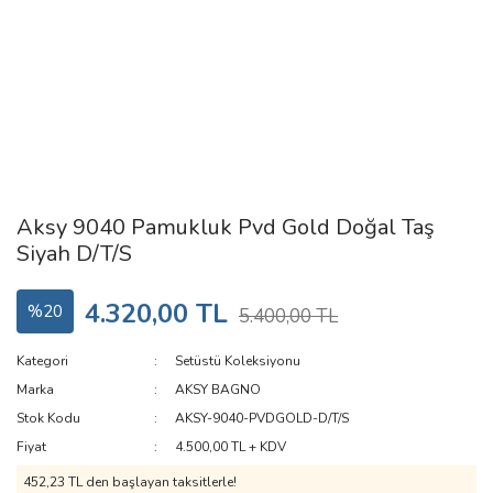
Aksy 9040 Pamukluk Pvd Gold Doğal Taş
Siyah D/T/S
4.320,00 TL
%20
5.400,00 TL
Kategori
Setüstü Koleksiyonu
Marka
AKSY BAGNO
Stok Kodu
AKSY-9040-PVDGOLD-D/T/S
Fiyat
4.500,00 TL + KDV
452,23 TL den başlayan taksitlerle!