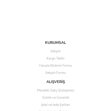
Ürün bilgilerinde hatalar bulunuyor.
Ürün fiyatı diğer sitelerden daha pahalı.
Bu ürüne benzer farklı alternatifler olmalı.
KURUMSAL
Gönder
İletişim
Kargo Takibi
Havale Bildirim Formu
İletişim Formu
ALIŞVERİŞ
Mesafeli Satış Sözleşmesi
Gizlilik ve Güvenlik
İptal ve İade Şartları