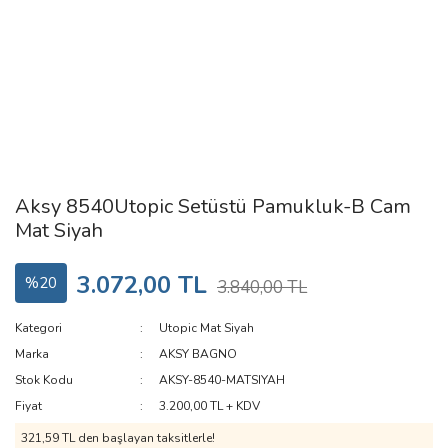
Aksy 8540Utopic Setüstü Pamukluk-B Cam
Mat Siyah
3.072,00 TL
%20
3.840,00 TL
Kategori
Utopic Mat Siyah
Marka
AKSY BAGNO
Stok Kodu
AKSY-8540-MATSIYAH
Fiyat
3.200,00 TL + KDV
321,59 TL den başlayan taksitlerle!