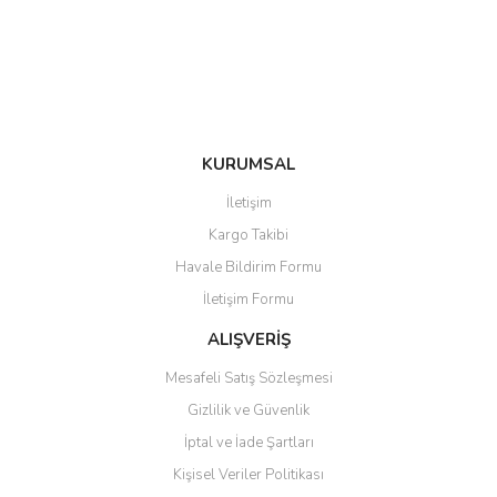
Ürün fiyatı diğer sitelerden daha pahalı.
Bu ürüne benzer farklı alternatifler olmalı.
KURUMSAL
Gönder
İletişim
Kargo Takibi
Havale Bildirim Formu
İletişim Formu
ALIŞVERİŞ
Mesafeli Satış Sözleşmesi
Gizlilik ve Güvenlik
İptal ve İade Şartları
Kişisel Veriler Politikası