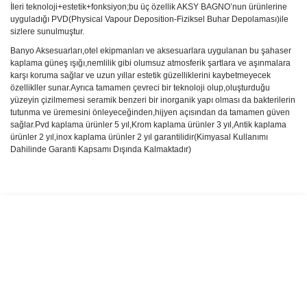
İleri teknoloji+estetik+fonksiyon;bu üç özellik AKSY BAGNO’nun ürünlerine
uyguladığı PVD(Physical Vapour Deposition-Fiziksel Buhar Depolaması)ile
sizlere sunulmuştur.
Banyo Aksesuarları,otel ekipmanları ve aksesuarlara uygulanan bu şahaser
kaplama güneş ışığı,nemlilik gibi olumsuz atmosferik şartlara ve aşınmalara
karşı koruma sağlar ve uzun yıllar estetik güzelliklerini kaybetmeyecek
özellikller sunar.Ayrıca tamamen çevreci bir teknoloji olup,oluşturduğu
yüzeyin çizilmemesi seramik benzeri bir inorganik yapı olması da bakterilerin
tutunma ve üremesini önleyeceğinden,hijyen açısından da tamamen güven
sağlar.Pvd kaplama ürünler 5 yıl,Krom kaplama ürünler 3 yıl,Antik kaplama
ürünler 2 yıl,inox kaplama ürünler 2 yıl garantilidir(Kimyasal Kullanımı
Dahilinde Garanti Kapsamı Dışında Kalmaktadır)
Bu ürünün fiyat bilgisi, resim, ürün açıklamalarında ve diğer
konularda yetersiz gördüğünüz noktaları öneri formunu kullanarak
Bu ürüne ilk yorumu siz yapın!
tarafımıza iletebilirsiniz.
Görüş ve önerileriniz için teşekkür ederiz.
Yorum Yaz
Ürün resmi kalitesiz, bozuk veya görüntülenemiyor.
Ürün açıklamasında eksik bilgiler bulunuyor.
Ürün bilgilerinde hatalar bulunuyor.