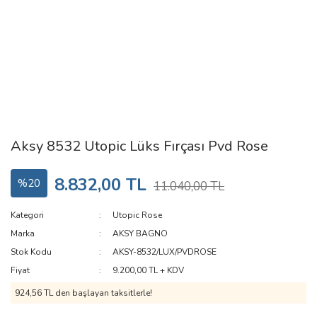
Aksy 8532 Utopic Lüks Fırçası Pvd Rose
8.832,00 TL
%20
11.040,00 TL
Kategori
Utopic Rose
Marka
AKSY BAGNO
Stok Kodu
AKSY-8532/LUX/PVDROSE
Fiyat
9.200,00 TL + KDV
924,56 TL den başlayan taksitlerle!