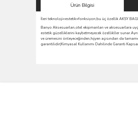
Ürün Bilgisi
İleri teknoloji+estetik+fonksiyon;bu üç özellik AKSY B
Banyo Aksesuarları,otel ekipmanları ve aksesuarlara uyg
estetik güzelliklerini kaybetmeyecek özellikller sunar.A
ve üremesini önleyeceğinden,hijyen açısından da tamamen
garantilidir(Kimyasal Kullanımı Dahilinde Garanti Kaps
Bu ürünün fiyat bilgisi, resim, ürün açıklamalarında 
Görüş ve önerileriniz için teşekkür ederiz.
Ürün resmi kalitesiz, bozuk veya görüntülenemiyo
Ürün açıklamasında eksik bilgiler bulunuyor.
Ürün bilgilerinde hatalar bulunuyor.
Ürün fiyatı diğer sitelerden daha pahalı.
Bu ürüne benzer farklı alternatifler olmalı.