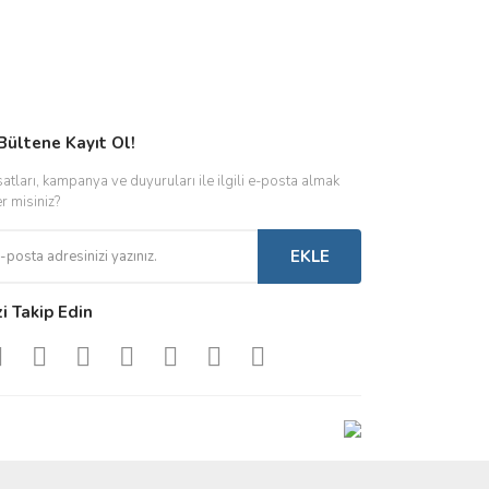
Bültene Kayıt Ol!
satları, kampanya ve duyuruları ile ilgili e-posta almak
er misiniz?
EKLE
zi Takip Edin