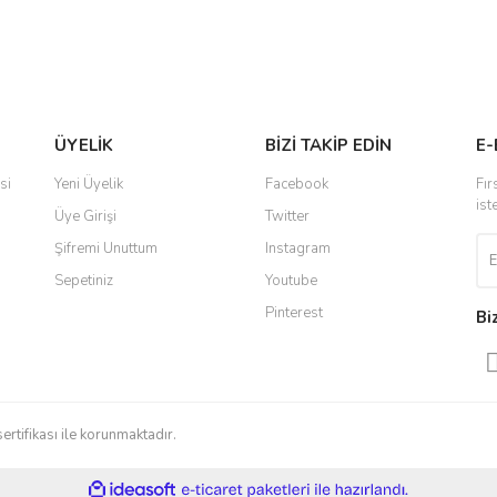
Gönder
ÜYELİK
BİZİ TAKİP EDİN
E-
si
Yeni Üyelik
Facebook
Fır
ist
Üye Girişi
Twitter
Şifremi Unuttum
Instagram
Sepetiniz
Youtube
Pinterest
Bi
sertifikası ile korunmaktadır.
ile
ideasoft
e-