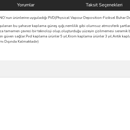
Yorumlar
Taksit Seçenekleri
AGNO’nun ürünlerine uyguladığı PVD(Physical Vapour Deposition-Fiziksel Buhar D
ulanan bu şahaser kaplama güneş ışığı,nemlilik gibi olumsuz atmosferik şartlara
yrıca tamamen çevreci bir teknoloji olup,oluşturduğu yüzeyin çizilmemesi seramik 
 güven sağlar.Pvd kaplama ürünler 5 yıl,Krom kaplama ürünler 3 yıl,Antik kaplam
amı Dışında Kalmaktadır)
ve diğer konularda yetersiz gördüğünüz noktaları öneri formunu kullanarak taraf
Bu ürüne ilk yorumu siz yapın!
r.
Yorum Yaz