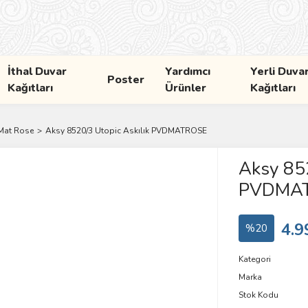
İthal Duvar
Yardımcı
Yerli Duva
Poster
Kağıtları
Ürünler
Kağıtları
Mat Rose
Aksy 8520/3 Utopic Askılık PVDMATROSE
Aksy 852
PVDMA
4.9
%20
Kategori
Marka
Stok Kodu