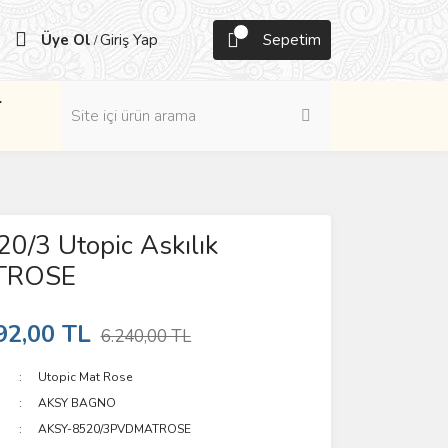
Üye Ol
Giriş Yap
Sepetim
/
r
0/3 Utopic Askılık
TROSE
92,00 TL
6.240,00 TL
Utopic Mat Rose
AKSY BAGNO
AKSY-8520/3PVDMATROSE