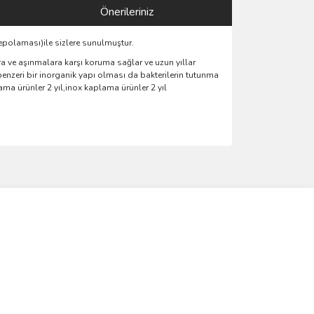
Önerileriniz
epolaması)ile sizlere sunulmuştur.
 ve aşınmalara karşı koruma sağlar ve uzun yıllar
benzeri bir inorganik yapı olması da bakterilerin tutunma
a ürünler 2 yıl,inox kaplama ürünler 2 yıl
ımıza iletebilirsiniz.