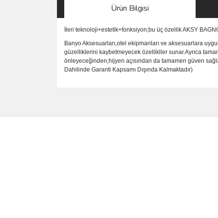
Ürün Bilgisi
İleri teknoloji+estetik+fonksiyon;bu üç özellik AKSY BAG
Banyo Aksesuarları,otel ekipmanları ve aksesuarlara uygul
güzelliklerini kaybetmeyecek özellikller sunar.Ayrıca tama
önleyeceğinden,hijyen açısından da tamamen güven sağlar.P
Dahilinde Garanti Kapsamı Dışında Kalmaktadır)
Bu ürünün fiyat bilgisi, resim, ürün açıklamalarında 
Görüş ve önerileriniz için teşekkür ederiz.
Ürün resmi kalitesiz, bozuk veya görüntülenemiyo
Ürün açıklamasında eksik bilgiler bulunuyor.
Ürün bilgilerinde hatalar bulunuyor.
Ürün fiyatı diğer sitelerden daha pahalı.
Bu ürüne benzer farklı alternatifler olmalı.