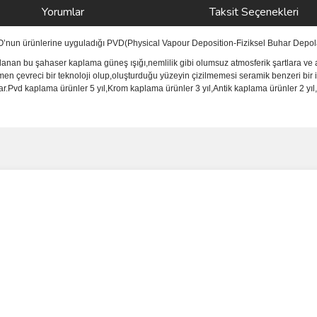
Yorumlar
Taksit Seçenekleri
NO’nun ürünlerine uyguladığı PVD(Physical Vapour Deposition-Fiziksel Buhar Depola
anan bu şahaser kaplama güneş ışığı,nemlilik gibi olumsuz atmosferik şartlara ve a
men çevreci bir teknoloji olup,oluşturduğu yüzeyin çizilmemesi seramik benzeri bir 
vd kaplama ürünler 5 yıl,Krom kaplama ürünler 3 yıl,Antik kaplama ürünler 2 yıl,i
ve diğer konularda yetersiz gördüğünüz noktaları öneri formunu kullanarak taraf
Bu ürüne ilk yorumu siz yapın!
r.
Yorum Yaz