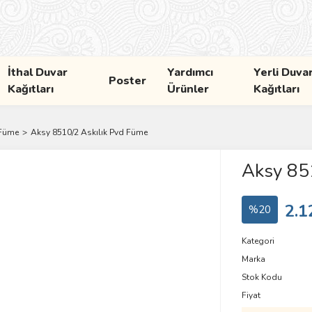
İthal Duvar
Yardımcı
Yerli Duva
Poster
Kağıtları
Ürünler
Kağıtları
 Füme
Aksy 8510/2 Askılık Pvd Füme
Aksy 85
2.1
%20
Kategori
Marka
Stok Kodu
Fiyat