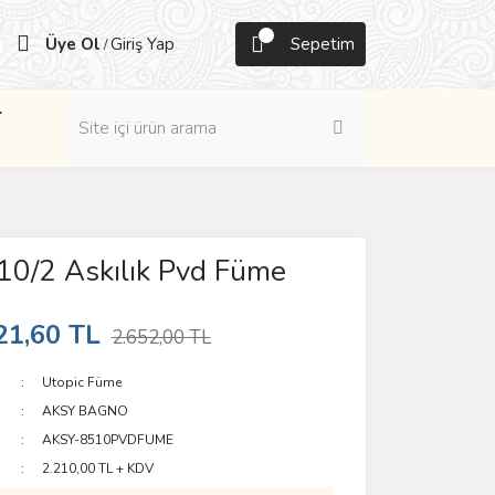
Üye Ol
Giriş Yap
Sepetim
/
r
10/2 Askılık Pvd Füme
21,60 TL
2.652,00 TL
Utopic Füme
AKSY BAGNO
AKSY-8510PVDFUME
2.210,00 TL + KDV