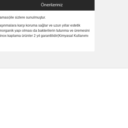
Önerileriniz
ması)ile sizlere sunulmuştur.
şınmalara karşı koruma sağlar ve uzun yıllar estetik
inorganik yapı olması da bakterilerin tutunma ve üremesini
nox kaplama ürünler 2 yıl garantilidir(Kimyasal Kullanımı
ımıza iletebilirsiniz.