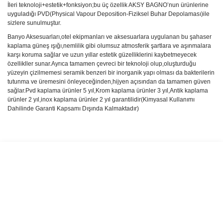
İleri teknoloji+estetik+fonksiyon;bu üç özellik AKSY BAGNO’nun ürünlerine
uyguladığı PVD(Physical Vapour Deposition-Fiziksel Buhar Depolaması)ile
sizlere sunulmuştur.
Banyo Aksesuarları,otel ekipmanları ve aksesuarlara uygulanan bu şahaser
kaplama güneş ışığı,nemlilik gibi olumsuz atmosferik şartlara ve aşınmalara
karşı koruma sağlar ve uzun yıllar estetik güzelliklerini kaybetmeyecek
özellikller sunar.Ayrıca tamamen çevreci bir teknoloji olup,oluşturduğu
yüzeyin çizilmemesi seramik benzeri bir inorganik yapı olması da bakterilerin
tutunma ve üremesini önleyeceğinden,hijyen açısından da tamamen güven
sağlar.Pvd kaplama ürünler 5 yıl,Krom kaplama ürünler 3 yıl,Antik kaplama
ürünler 2 yıl,inox kaplama ürünler 2 yıl garantilidir(Kimyasal Kullanımı
Dahilinde Garanti Kapsamı Dışında Kalmaktadır)
Bu ürünün fiyat bilgisi, resim, ürün açıklamalarında ve diğer
konularda yetersiz gördüğünüz noktaları öneri formunu kullanarak
Bu ürüne ilk yorumu siz yapın!
tarafımıza iletebilirsiniz.
Görüş ve önerileriniz için teşekkür ederiz.
Yorum Yaz
Ürün resmi kalitesiz, bozuk veya görüntülenemiyor.
Ürün açıklamasında eksik bilgiler bulunuyor.
Ürün bilgilerinde hatalar bulunuyor.