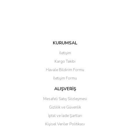
Ürün fiyatı diğer sitelerden daha pahalı.
Bu ürüne benzer farklı alternatifler olmalı.
KURUMSAL
Gönder
İletişim
Kargo Takibi
Havale Bildirim Formu
İletişim Formu
ALIŞVERİŞ
Mesafeli Satış Sözleşmesi
Gizlilik ve Güvenlik
İptal ve İade Şartları
Kişisel Veriler Politikası