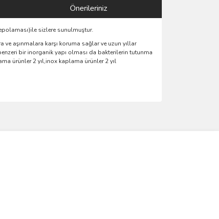
Önerileriniz
epolaması)ile sizlere sunulmuştur.
 ve aşınmalara karşı koruma sağlar ve uzun yıllar
benzeri bir inorganik yapı olması da bakterilerin tutunma
a ürünler 2 yıl,inox kaplama ürünler 2 yıl
ımıza iletebilirsiniz.