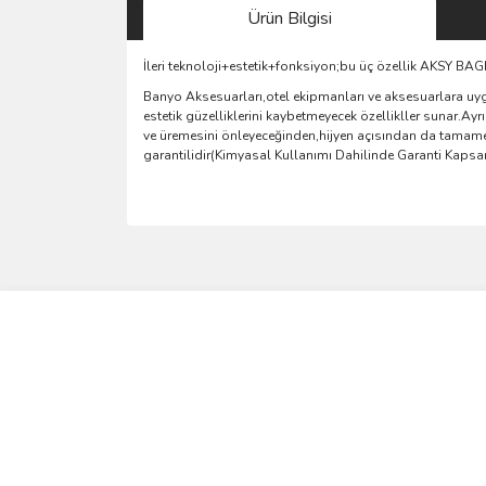
Ürün Bilgisi
İleri teknoloji+estetik+fonksiyon;bu üç özellik AKSY B
Banyo Aksesuarları,otel ekipmanları ve aksesuarlara uyg
estetik güzelliklerini kaybetmeyecek özellikller sunar.A
ve üremesini önleyeceğinden,hijyen açısından da tamamen
garantilidir(Kimyasal Kullanımı Dahilinde Garanti Kaps
Bu ürünün fiyat bilgisi, resim, ürün açıklamalarında 
Görüş ve önerileriniz için teşekkür ederiz.
Ürün resmi kalitesiz, bozuk veya görüntülenemiyo
Ürün açıklamasında eksik bilgiler bulunuyor.
Ürün bilgilerinde hatalar bulunuyor.
Ürün fiyatı diğer sitelerden daha pahalı.
Bu ürüne benzer farklı alternatifler olmalı.