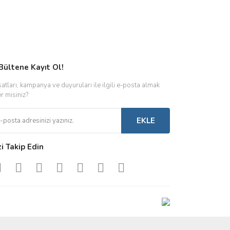
Bültene Kayıt Ol!
satları, kampanya ve duyuruları ile ilgili e-posta almak
er misiniz?
EKLE
zi Takip Edin