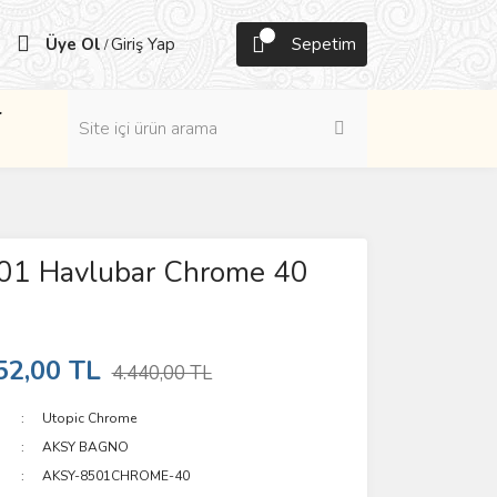
Üye Ol
Giriş Yap
Sepetim
/
r
01 Havlubar Chrome 40
52,00 TL
4.440,00 TL
Utopic Chrome
AKSY BAGNO
AKSY-8501CHROME-40