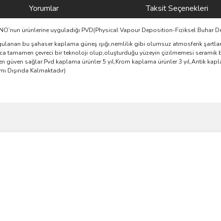
Yorumlar
Taksit Seçenekleri
AGNO’nun ürünlerine uyguladığı PVD(Physical Vapour Deposition-Fiziksel Buhar D
ulanan bu şahaser kaplama güneş ışığı,nemlilik gibi olumsuz atmosferik şartlara
yrıca tamamen çevreci bir teknoloji olup,oluşturduğu yüzeyin çizilmemesi seramik 
 güven sağlar.Pvd kaplama ürünler 5 yıl,Krom kaplama ürünler 3 yıl,Antik kaplam
amı Dışında Kalmaktadır)
ve diğer konularda yetersiz gördüğünüz noktaları öneri formunu kullanarak taraf
Bu ürüne ilk yorumu siz yapın!
r.
Yorum Yaz