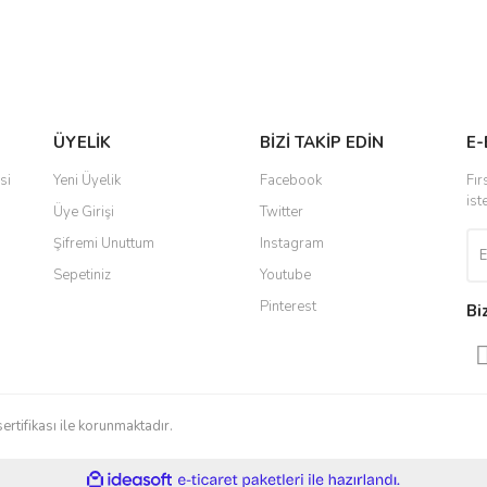
Gönder
ÜYELİK
BİZİ TAKİP EDİN
E-
si
Yeni Üyelik
Facebook
Fır
ist
Üye Girişi
Twitter
Şifremi Unuttum
Instagram
Sepetiniz
Youtube
Pinterest
Bi
sertifikası ile korunmaktadır.
ile
ideasoft
e-