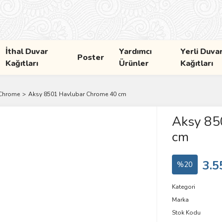
İthal Duvar
Yardımcı
Yerli Duva
Poster
Kağıtları
Ürünler
Kağıtları
 Chrome
Aksy 8501 Havlubar Chrome 40 cm
Aksy 85
cm
3.5
%20
Kategori
Marka
Stok Kodu