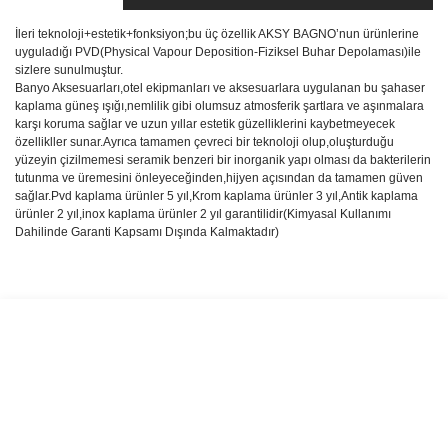
İleri teknoloji+estetik+fonksiyon;bu üç özellik AKSY BAGNO’nun ürünlerine
uyguladığı PVD(Physical Vapour Deposition-Fiziksel Buhar Depolaması)ile
sizlere sunulmuştur.
Banyo Aksesuarları,otel ekipmanları ve aksesuarlara uygulanan bu şahaser
kaplama güneş ışığı,nemlilik gibi olumsuz atmosferik şartlara ve aşınmalara
karşı koruma sağlar ve uzun yıllar estetik güzelliklerini kaybetmeyecek
özellikller sunar.Ayrıca tamamen çevreci bir teknoloji olup,oluşturduğu
yüzeyin çizilmemesi seramik benzeri bir inorganik yapı olması da bakterilerin
tutunma ve üremesini önleyeceğinden,hijyen açısından da tamamen güven
sağlar.Pvd kaplama ürünler 5 yıl,Krom kaplama ürünler 3 yıl,Antik kaplama
ürünler 2 yıl,inox kaplama ürünler 2 yıl garantilidir(Kimyasal Kullanımı
Dahilinde Garanti Kapsamı Dışında Kalmaktadır)
Bu ürünün fiyat bilgisi, resim, ürün açıklamalarında ve diğer
konularda yetersiz gördüğünüz noktaları öneri formunu kullanarak
Bu ürüne ilk yorumu siz yapın!
tarafımıza iletebilirsiniz.
Görüş ve önerileriniz için teşekkür ederiz.
Yorum Yaz
Ürün resmi kalitesiz, bozuk veya görüntülenemiyor.
Ürün açıklamasında eksik bilgiler bulunuyor.