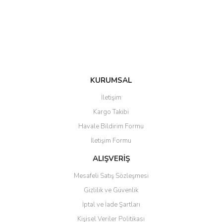
Ürün bilgilerinde hatalar bulunuyor.
Ürün fiyatı diğer sitelerden daha pahalı.
Bu ürüne benzer farklı alternatifler olmalı.
KURUMSAL
Gönder
İletişim
Kargo Takibi
Havale Bildirim Formu
İletişim Formu
ALIŞVERİŞ
Mesafeli Satış Sözleşmesi
Gizlilik ve Güvenlik
İptal ve İade Şartları
Kişisel Veriler Politikası