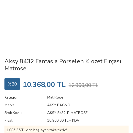
Aksy 8432 Fantasia Porselen Klozet Fırçası
Matrose
10.368,00 TL
%20
12.960,00 TL
Kategori
Mat Rose
Marka
AKSY BAGNO
Stok Kodu
AKSY-8432-P-MATROSE
Fiyat
10.800,00 TL + KDV
1.085,36 TL den başlayan taksitlerle!