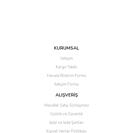
Ürün bilgilerinde hatalar bulunuyor.
Ürün fiyatı diğer sitelerden daha pahalı.
Bu ürüne benzer farklı alternatifler olmalı.
KURUMSAL
Gönder
İletişim
Kargo Takibi
Havale Bildirim Formu
İletişim Formu
ALIŞVERİŞ
Mesafeli Satış Sözleşmesi
Gizlilik ve Güvenlik
İptal ve İade Şartları
Kişisel Veriler Politikası