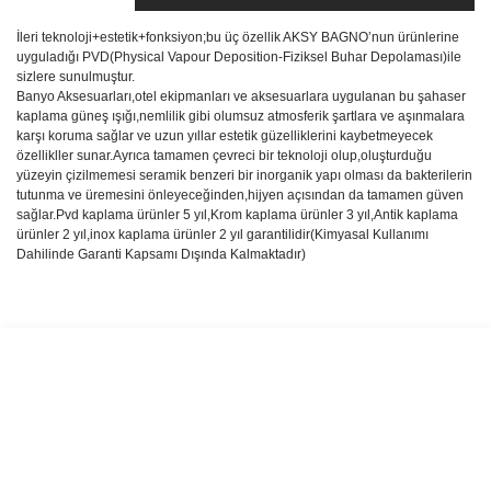
İleri teknoloji+estetik+fonksiyon;bu üç özellik AKSY BAGNO’nun ürünlerine
uyguladığı PVD(Physical Vapour Deposition-Fiziksel Buhar Depolaması)ile
sizlere sunulmuştur.
Banyo Aksesuarları,otel ekipmanları ve aksesuarlara uygulanan bu şahaser
kaplama güneş ışığı,nemlilik gibi olumsuz atmosferik şartlara ve aşınmalara
karşı koruma sağlar ve uzun yıllar estetik güzelliklerini kaybetmeyecek
özellikller sunar.Ayrıca tamamen çevreci bir teknoloji olup,oluşturduğu
yüzeyin çizilmemesi seramik benzeri bir inorganik yapı olması da bakterilerin
tutunma ve üremesini önleyeceğinden,hijyen açısından da tamamen güven
sağlar.Pvd kaplama ürünler 5 yıl,Krom kaplama ürünler 3 yıl,Antik kaplama
ürünler 2 yıl,inox kaplama ürünler 2 yıl garantilidir(Kimyasal Kullanımı
Dahilinde Garanti Kapsamı Dışında Kalmaktadır)
Bu ürünün fiyat bilgisi, resim, ürün açıklamalarında ve diğer
konularda yetersiz gördüğünüz noktaları öneri formunu kullanarak
Bu ürüne ilk yorumu siz yapın!
tarafımıza iletebilirsiniz.
Görüş ve önerileriniz için teşekkür ederiz.
Yorum Yaz
Ürün resmi kalitesiz, bozuk veya görüntülenemiyor.
Ürün açıklamasında eksik bilgiler bulunuyor.