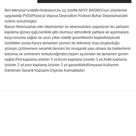
İleri teknoloji+estetik+fonksiyon;bu üç özellik AKSY BAGNO’nun ürünlerine
uyguladığı PVD(Physical Vapour Deposition-Fiziksel Buhar Depolaması)ile
sizlere sunulmuştur.
Banyo Aksesuarları,otel ekipmanları ve aksesuarlara uygulanan bu şahaser
kaplama güneş ışığı,nemlilik gibi olumsuz atmosferik şartlara ve aşınmalara
karşı koruma sağlar ve uzun yıllar estetik güzelliklerini kaybetmeyecek
özellikller sunar.Ayrıca tamamen çevreci bir teknoloji olup,oluşturduğu
yüzeyin çizilmemesi seramik benzeri bir inorganik yapı olması da bakterilerin
tutunma ve üremesini önleyeceğinden,hijyen açısından da tamamen güven
sağlar.Pvd kaplama ürünler 5 yıl,Krom kaplama ürünler 3 yıl,Antik kaplama
ürünler 2 yıl,inox kaplama ürünler 2 yıl garantilidir(Kimyasal Kullanımı
Dahilinde Garanti Kapsamı Dışında Kalmaktadır)
Bu ürünün fiyat bilgisi, resim, ürün açıklamalarında ve diğer
konularda yetersiz gördüğünüz noktaları öneri formunu kullanarak
Bu ürüne ilk yorumu siz yapın!
tarafımıza iletebilirsiniz.
Görüş ve önerileriniz için teşekkür ederiz.
Yorum Yaz
Ürün resmi kalitesiz, bozuk veya görüntülenemiyor.
Ürün açıklamasında eksik bilgiler bulunuyor.