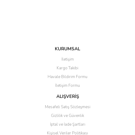
Ürün bilgilerinde hatalar bulunuyor.
Ürün fiyatı diğer sitelerden daha pahalı.
Bu ürüne benzer farklı alternatifler olmalı.
KURUMSAL
Gönder
İletişim
Kargo Takibi
Havale Bildirim Formu
İletişim Formu
ALIŞVERİŞ
Mesafeli Satış Sözleşmesi
Gizlilik ve Güvenlik
İptal ve İade Şartları
Kişisel Veriler Politikası