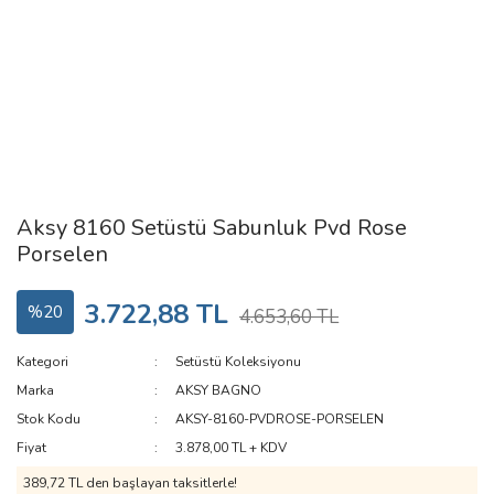
Aksy 8160 Setüstü Sabunluk Pvd Rose
Porselen
3.722,88 TL
%20
4.653,60 TL
Kategori
Setüstü Koleksiyonu
Marka
AKSY BAGNO
Stok Kodu
AKSY-8160-PVDROSE-PORSELEN
Fiyat
3.878,00 TL + KDV
389,72 TL den başlayan taksitlerle!