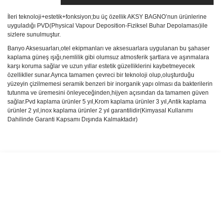
İleri teknoloji+estetik+fonksiyon;bu üç özellik AKSY BAGNO’nun ürünlerine
uyguladığı PVD(Physical Vapour Deposition-Fiziksel Buhar Depolaması)ile
sizlere sunulmuştur.
Banyo Aksesuarları,otel ekipmanları ve aksesuarlara uygulanan bu şahaser
kaplama güneş ışığı,nemlilik gibi olumsuz atmosferik şartlara ve aşınmalara
karşı koruma sağlar ve uzun yıllar estetik güzelliklerini kaybetmeyecek
özellikller sunar.Ayrıca tamamen çevreci bir teknoloji olup,oluşturduğu
yüzeyin çizilmemesi seramik benzeri bir inorganik yapı olması da bakterilerin
tutunma ve üremesini önleyeceğinden,hijyen açısından da tamamen güven
sağlar.Pvd kaplama ürünler 5 yıl,Krom kaplama ürünler 3 yıl,Antik kaplama
ürünler 2 yıl,inox kaplama ürünler 2 yıl garantilidir(Kimyasal Kullanımı
Dahilinde Garanti Kapsamı Dışında Kalmaktadır)
Bu ürünün fiyat bilgisi, resim, ürün açıklamalarında ve diğer
konularda yetersiz gördüğünüz noktaları öneri formunu kullanarak
Bu ürüne ilk yorumu siz yapın!
tarafımıza iletebilirsiniz.
Görüş ve önerileriniz için teşekkür ederiz.
Yorum Yaz
Ürün resmi kalitesiz, bozuk veya görüntülenemiyor.
Ürün açıklamasında eksik bilgiler bulunuyor.