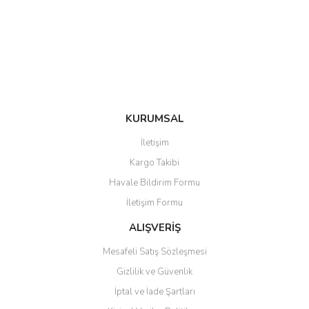
Ürün bilgilerinde hatalar bulunuyor.
Ürün fiyatı diğer sitelerden daha pahalı.
Bu ürüne benzer farklı alternatifler olmalı.
KURUMSAL
Gönder
İletişim
Kargo Takibi
Havale Bildirim Formu
İletişim Formu
ALIŞVERİŞ
Mesafeli Satış Sözleşmesi
Gizlilik ve Güvenlik
İptal ve İade Şartları