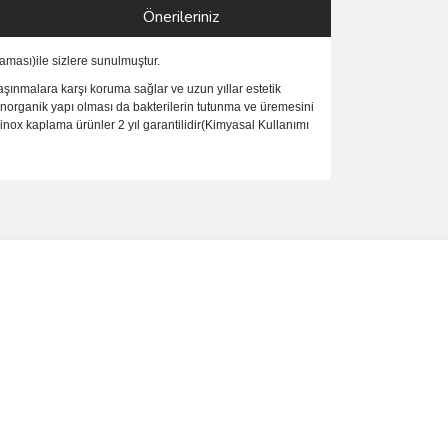
Önerileriniz
ması)ile sizlere sunulmuştur.
şınmalara karşı koruma sağlar ve uzun yıllar estetik
inorganik yapı olması da bakterilerin tutunma ve üremesini
nox kaplama ürünler 2 yıl garantilidir(Kimyasal Kullanımı
ımıza iletebilirsiniz.