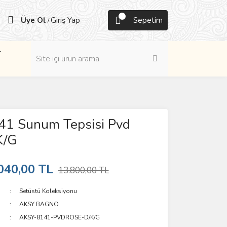
Üye Ol
Giriş Yap
Sepetim
/
r
41 Sunum Tepsisi Pvd
K/G
040,00 TL
13.800,00 TL
Setüstü Koleksiyonu
AKSY BAGNO
AKSY-8141-PVDROSE-D/K/G