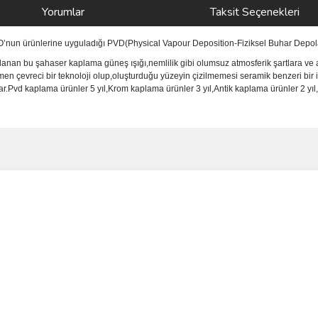
Yorumlar
Taksit Seçenekleri
NO’nun ürünlerine uyguladığı PVD(Physical Vapour Deposition-Fiziksel Buhar Depola
anan bu şahaser kaplama güneş ışığı,nemlilik gibi olumsuz atmosferik şartlara ve a
men çevreci bir teknoloji olup,oluşturduğu yüzeyin çizilmemesi seramik benzeri bir 
vd kaplama ürünler 5 yıl,Krom kaplama ürünler 3 yıl,Antik kaplama ürünler 2 yıl,i
ve diğer konularda yetersiz gördüğünüz noktaları öneri formunu kullanarak taraf
Bu ürüne ilk yorumu siz yapın!
r.
Yorum Yaz