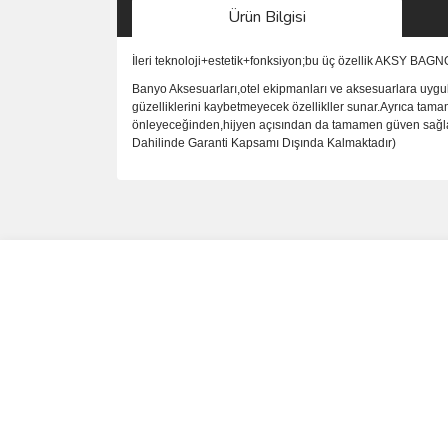
Ürün Bilgisi
İleri teknoloji+estetik+fonksiyon;bu üç özellik AKSY BAG
Banyo Aksesuarları,otel ekipmanları ve aksesuarlara uygul
güzelliklerini kaybetmeyecek özellikller sunar.Ayrıca tama
önleyeceğinden,hijyen açısından da tamamen güven sağlar.P
Dahilinde Garanti Kapsamı Dışında Kalmaktadır)
Bu ürünün fiyat bilgisi, resim, ürün açıklamalarında 
Görüş ve önerileriniz için teşekkür ederiz.
Ürün resmi kalitesiz, bozuk veya görüntülenemiyo
Ürün açıklamasında eksik bilgiler bulunuyor.
Ürün bilgilerinde hatalar bulunuyor.
Ürün fiyatı diğer sitelerden daha pahalı.
Bu ürüne benzer farklı alternatifler olmalı.