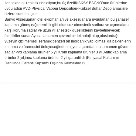
İleri teknoloji+estetik+fonksiyon;bu üç özellik AKSY BAGNO’nun ürünlerine
uyguladığı PVD(Physical Vapour Deposition-Fiziksel Buhar Depolaması)ile
sizlere sunulmuştur.
Banyo Aksesuarları,otel ekipmanları ve aksesuarlara uygulanan bu şahaser
kaplama güneş ışığı,nemlilik gibi olumsuz atmosferik şartlara ve aşınmalara
karşı koruma sağlar ve uzun yıllar estetik güzelliklerini kaybetmeyecek
özellikller sunar.Ayrıca tamamen çevreci bir teknoloji olup,oluşturduğu
yüzeyin çizilmemesi seramik benzeri bir inorganik yapı olması da bakterilerin
tutunma ve üremesini önleyeceğinden,hijyen açısından da tamamen güven
sağlar.Pvd kaplama ürünler 5 yıl,Krom kaplama ürünler 3 yıl,Antik kaplama
ürünler 2 yıl,inox kaplama ürünler 2 yıl garantilidir(Kimyasal Kullanımı
Dahilinde Garanti Kapsamı Dışında Kalmaktadır)
Bu ürünün fiyat bilgisi, resim, ürün açıklamalarında ve diğer
konularda yetersiz gördüğünüz noktaları öneri formunu kullanarak
Bu ürüne ilk yorumu siz yapın!
tarafımıza iletebilirsiniz.
Görüş ve önerileriniz için teşekkür ederiz.
Yorum Yaz
Ürün resmi kalitesiz, bozuk veya görüntülenemiyor.
Ürün açıklamasında eksik bilgiler bulunuyor.
Ürün bilgilerinde hatalar bulunuyor.