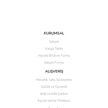
Ürün fiyatı diğer sitelerden daha pahalı.
Bu ürüne benzer farklı alternatifler olmalı.
KURUMSAL
Gönder
İletişim
Kargo Takibi
Havale Bildirim Formu
İletişim Formu
ALIŞVERİŞ
Mesafeli Satış Sözleşmesi
Gizlilik ve Güvenlik
İptal ve İade Şartları
Kişisel Veriler Politikası