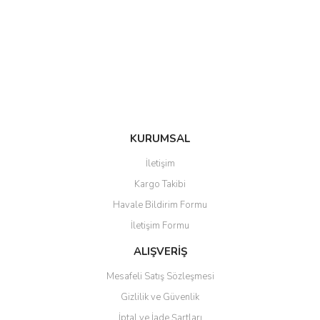
Ürün açıklamasında eksik bilgiler bulunuyor.
Ürün bilgilerinde hatalar bulunuyor.
Ürün fiyatı diğer sitelerden daha pahalı.
Bu ürüne benzer farklı alternatifler olmalı.
KURUMSAL
Gönder
İletişim
Kargo Takibi
Havale Bildirim Formu
İletişim Formu
ALIŞVERİŞ
Mesafeli Satış Sözleşmesi
Gizlilik ve Güvenlik
İptal ve İade Şartları