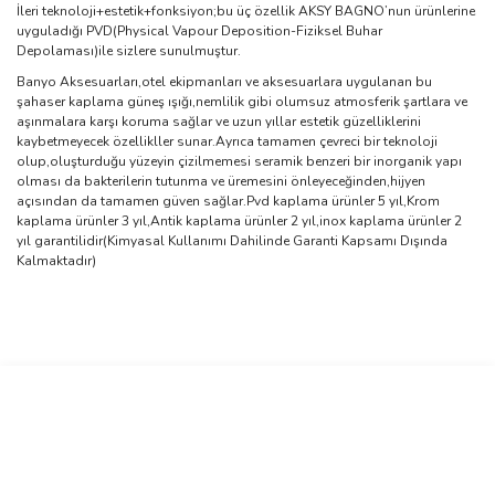
İleri teknoloji+estetik+fonksiyon;bu üç özellik AKSY BAGNO’nun ürünlerine
uyguladığı PVD(Physical Vapour Deposition-Fiziksel Buhar
Depolaması)ile sizlere sunulmuştur.
Banyo Aksesuarları,otel ekipmanları ve aksesuarlara uygulanan bu
şahaser kaplama güneş ışığı,nemlilik gibi olumsuz atmosferik şartlara ve
aşınmalara karşı koruma sağlar ve uzun yıllar estetik güzelliklerini
kaybetmeyecek özellikller sunar.Ayrıca tamamen çevreci bir teknoloji
olup,oluşturduğu yüzeyin çizilmemesi seramik benzeri bir inorganik yapı
olması da bakterilerin tutunma ve üremesini önleyeceğinden,hijyen
açısından da tamamen güven sağlar.Pvd kaplama ürünler 5 yıl,Krom
kaplama ürünler 3 yıl,Antik kaplama ürünler 2 yıl,inox kaplama ürünler 2
yıl garantilidir(Kimyasal Kullanımı Dahilinde Garanti Kapsamı Dışında
Kalmaktadır)
Bu ürünün fiyat bilgisi, resim, ürün açıklamalarında ve diğer
konularda yetersiz gördüğünüz noktaları öneri formunu kullanarak
Bu ürüne ilk yorumu siz yapın!
tarafımıza iletebilirsiniz.
Görüş ve önerileriniz için teşekkür ederiz.
Yorum Yaz
Ürün resmi kalitesiz, bozuk veya görüntülenemiyor.