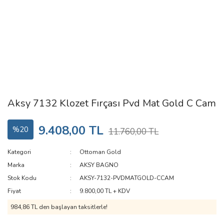
Aksy 7132 Klozet Fırçası Pvd Mat Gold C Cam
9.408,00 TL
%20
11.760,00 TL
Kategori
Ottoman Gold
Marka
AKSY BAGNO
Stok Kodu
AKSY-7132-PVDMATGOLD-CCAM
Fiyat
9.800,00 TL + KDV
984,86 TL den başlayan taksitlerle!