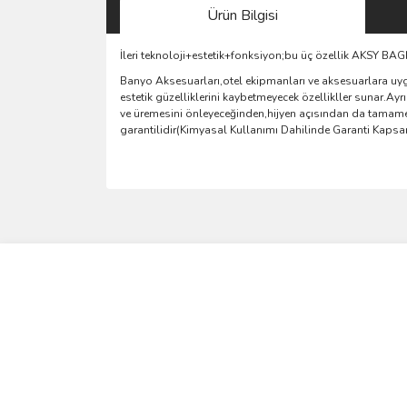
Ürün Bilgisi
İleri teknoloji+estetik+fonksiyon;bu üç özellik AKSY B
Banyo Aksesuarları,otel ekipmanları ve aksesuarlara uyg
estetik güzelliklerini kaybetmeyecek özellikller sunar.A
ve üremesini önleyeceğinden,hijyen açısından da tamamen
garantilidir(Kimyasal Kullanımı Dahilinde Garanti Kaps
Bu ürünün fiyat bilgisi, resim, ürün açıklamalarında 
Görüş ve önerileriniz için teşekkür ederiz.
Ürün resmi kalitesiz, bozuk veya görüntülenemiyo
Ürün açıklamasında eksik bilgiler bulunuyor.
Ürün bilgilerinde hatalar bulunuyor.
Ürün fiyatı diğer sitelerden daha pahalı.
Bu ürüne benzer farklı alternatifler olmalı.