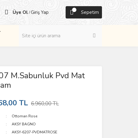
Üye Ol
Giriş Yap
Sepetim
/
r
07 M.Sabunluk Pvd Mat
cam
68,00 TL
6.960,00 TL
Ottoman Rose
AKSY BAGNO
AKSY-6207-PVDMATROSE