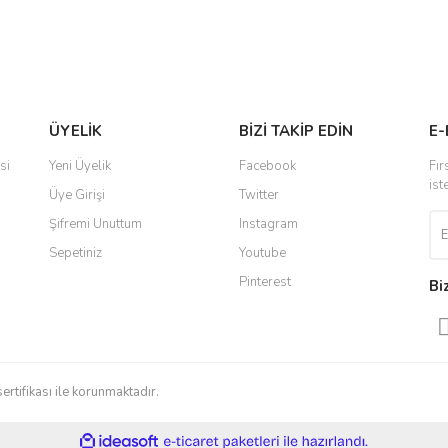
Gönder
ÜYELİK
BİZİ TAKİP EDİN
E-
si
Yeni Üyelik
Facebook
Fır
ist
Üye Girişi
Twitter
Şifremi Unuttum
Instagram
Sepetiniz
Youtube
Pinterest
Bi
sertifikası ile korunmaktadır.
ile
ideasoft
e-