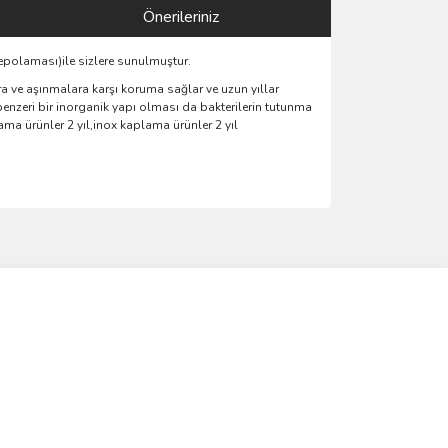
Önerileriniz
epolaması)ile sizlere sunulmuştur.
 ve aşınmalara karşı koruma sağlar ve uzun yıllar
benzeri bir inorganik yapı olması da bakterilerin tutunma
a ürünler 2 yıl,inox kaplama ürünler 2 yıl
ımıza iletebilirsiniz.