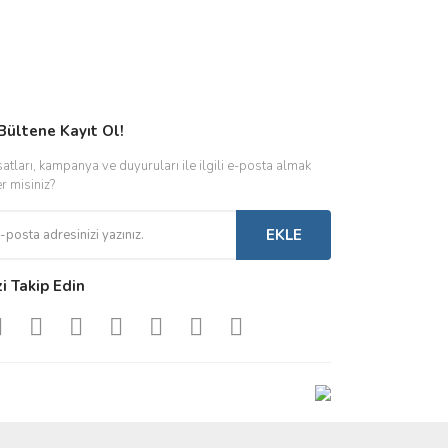
Bültene Kayıt Ol!
satları, kampanya ve duyuruları ile ilgili e-posta almak
er misiniz?
EKLE
zi Takip Edin