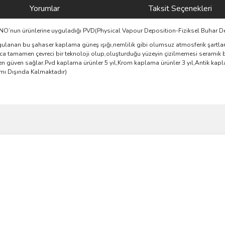
Yorumlar
Taksit Seçenekleri
AGNO’nun ürünlerine uyguladığı PVD(Physical Vapour Deposition-Fiziksel Buhar D
ulanan bu şahaser kaplama güneş ışığı,nemlilik gibi olumsuz atmosferik şartlara
yrıca tamamen çevreci bir teknoloji olup,oluşturduğu yüzeyin çizilmemesi seramik 
 güven sağlar.Pvd kaplama ürünler 5 yıl,Krom kaplama ürünler 3 yıl,Antik kaplam
amı Dışında Kalmaktadır)
ve diğer konularda yetersiz gördüğünüz noktaları öneri formunu kullanarak taraf
Bu ürüne ilk yorumu siz yapın!
r.
Yorum Yaz