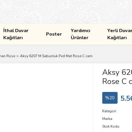
İthal Duvar
Yardımcı
Yerli Duva
Poster
Kağıtları
Ürünler
Kağıtları
man Rose
Aksy 6207 M.Sabunluk Pvd Mat Rose C cam
Aksy 62
Rose C 
5.5
%20
Kategori
Marka
Stok Kodu