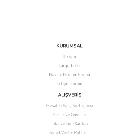
Ürün fiyatı diğer sitelerden daha pahalı.
Bu ürüne benzer farklı alternatifler olmalı.
KURUMSAL
Gönder
İletişim
Kargo Takibi
Havale Bildirim Formu
İletişim Formu
ALIŞVERİŞ
Mesafeli Satış Sözleşmesi
Gizlilik ve Güvenlik
İptal ve İade Şartları
Kişisel Veriler Politikası