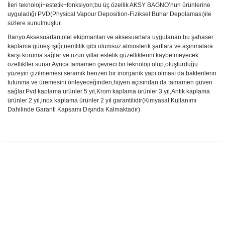
İleri teknoloji+estetik+fonksiyon;bu üç özellik AKSY BAGNO’nun ürünlerine
uyguladığı PVD(Physical Vapour Deposition-Fiziksel Buhar Depolaması)ile
sizlere sunulmuştur.
Banyo Aksesuarları,otel ekipmanları ve aksesuarlara uygulanan bu şahaser
kaplama güneş ışığı,nemlilik gibi olumsuz atmosferik şartlara ve aşınmalara
karşı koruma sağlar ve uzun yıllar estetik güzelliklerini kaybetmeyecek
özellikller sunar.Ayrıca tamamen çevreci bir teknoloji olup,oluşturduğu
yüzeyin çizilmemesi seramik benzeri bir inorganik yapı olması da bakterilerin
tutunma ve üremesini önleyeceğinden,hijyen açısından da tamamen güven
sağlar.Pvd kaplama ürünler 5 yıl,Krom kaplama ürünler 3 yıl,Antik kaplama
ürünler 2 yıl,inox kaplama ürünler 2 yıl garantilidir(Kimyasal Kullanımı
Dahilinde Garanti Kapsamı Dışında Kalmaktadır)
Bu ürünün fiyat bilgisi, resim, ürün açıklamalarında ve diğer
konularda yetersiz gördüğünüz noktaları öneri formunu kullanarak
Bu ürüne ilk yorumu siz yapın!
tarafımıza iletebilirsiniz.
Görüş ve önerileriniz için teşekkür ederiz.
Yorum Yaz
Ürün resmi kalitesiz, bozuk veya görüntülenemiyor.
Ürün açıklamasında eksik bilgiler bulunuyor.
Ürün bilgilerinde hatalar bulunuyor.