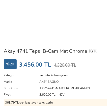
Aksy 4741 Tepsi B-Cam Mat Chrome K/K
3.456,00 TL
%20
4.320,00 TL
Kategori
Setüstü Koleksiyonu
Marka
AKSY BAGNO
Stok Kodu
AKSY-4741-MATCHROME-BCAM-K/K
Fiyat
3.600,00 TL + KDV
361,79 TL den başlayan taksitlerle!