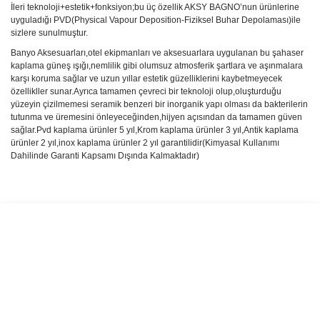
İleri teknoloji+estetik+fonksiyon;bu üç özellik AKSY BAGNO’nun ürünlerine
uyguladığı PVD(Physical Vapour Deposition-Fiziksel Buhar Depolaması)ile
sizlere sunulmuştur.
Banyo Aksesuarları,otel ekipmanları ve aksesuarlara uygulanan bu şahaser
kaplama güneş ışığı,nemlilik gibi olumsuz atmosferik şartlara ve aşınmalara
karşı koruma sağlar ve uzun yıllar estetik güzelliklerini kaybetmeyecek
özellikller sunar.Ayrıca tamamen çevreci bir teknoloji olup,oluşturduğu
yüzeyin çizilmemesi seramik benzeri bir inorganik yapı olması da bakterilerin
tutunma ve üremesini önleyeceğinden,hijyen açısından da tamamen güven
sağlar.Pvd kaplama ürünler 5 yıl,Krom kaplama ürünler 3 yıl,Antik kaplama
ürünler 2 yıl,inox kaplama ürünler 2 yıl garantilidir(Kimyasal Kullanımı
Dahilinde Garanti Kapsamı Dışında Kalmaktadır)
Bu ürünün fiyat bilgisi, resim, ürün açıklamalarında ve diğer
konularda yetersiz gördüğünüz noktaları öneri formunu kullanarak
Bu ürüne ilk yorumu siz yapın!
tarafımıza iletebilirsiniz.
Görüş ve önerileriniz için teşekkür ederiz.
Yorum Yaz
Ürün resmi kalitesiz, bozuk veya görüntülenemiyor.
Ürün açıklamasında eksik bilgiler bulunuyor.
Ürün bilgilerinde hatalar bulunuyor.