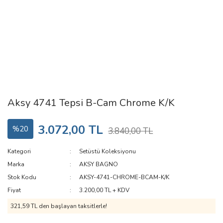
Aksy 4741 Tepsi B-Cam Chrome K/K
3.072,00 TL
%20
3.840,00 TL
Kategori
Setüstü Koleksiyonu
Marka
AKSY BAGNO
Stok Kodu
AKSY-4741-CHROME-BCAM-K/K
Fiyat
3.200,00 TL + KDV
321,59 TL den başlayan taksitlerle!