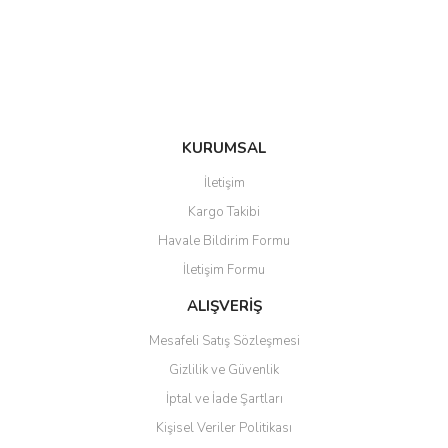
Ürün fiyatı diğer sitelerden daha pahalı.
Bu ürüne benzer farklı alternatifler olmalı.
KURUMSAL
Gönder
İletişim
Kargo Takibi
Havale Bildirim Formu
İletişim Formu
ALIŞVERİŞ
Mesafeli Satış Sözleşmesi
Gizlilik ve Güvenlik
İptal ve İade Şartları
Kişisel Veriler Politikası