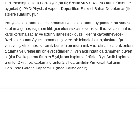
İleri teknoloji+estetik+fonksiyon;bu üç özellik AKSY BAGNO’nun ürünlerine
uyguladığı PVD(Physical Vapour Deposition-Fiziksel Buhar Depolaması)ile
sizlere sunulmuştur.
Banyo Aksesuarları,otel ekipmanları ve aksesuarlara uygulanan bu şahaser
kaplama güneş ışığı,nemlilik gibi olumsuz atmosferik şartlara ve aşınmalara
karşı koruma sağlar ve uzun yıllar estetik güzelliklerini kaybetmeyecek
özellikller sunar.Ayrıca tamamen çevreci bir teknoloji olup,oluşturduğu
yüzeyin çizilmemesi seramik benzeri bir inorganik yapı olması da bakterilerin
tutunma ve üremesini önleyeceğinden,hijyen açısından da tamamen güven
sağlar.Pvd kaplama ürünler 5 yıl,Krom kaplama ürünler 3 yıl,Antik kaplama
ürünler 2 yıl,inox kaplama ürünler 2 yıl garantilidir(Kimyasal Kullanımı
Dahilinde Garanti Kapsamı Dışında Kalmaktadır)
Bu ürünün fiyat bilgisi, resim, ürün açıklamalarında ve diğer
konularda yetersiz gördüğünüz noktaları öneri formunu kullanarak
Bu ürüne ilk yorumu siz yapın!
tarafımıza iletebilirsiniz.
Görüş ve önerileriniz için teşekkür ederiz.
Yorum Yaz
Ürün resmi kalitesiz, bozuk veya görüntülenemiyor.
Ürün açıklamasında eksik bilgiler bulunuyor.
Ürün bilgilerinde hatalar bulunuyor.