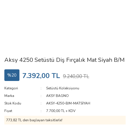
Aksy 4250 Setüstü Diş Fırçalık Mat Siyah B/M
7.392,00 TL
%20
9.240,00 TL
Kategori
Setüstü Koleksiyonu
Marka
AKSY BAGNO
Stok Kodu
AKSY-4250-B/M-MATSİYAH
Fiyat
7.700,00 TL + KDV
773,82 TL den başlayan taksitlerle!