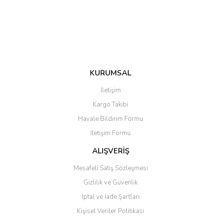
Ürün fiyatı diğer sitelerden daha pahalı.
Bu ürüne benzer farklı alternatifler olmalı.
KURUMSAL
Gönder
İletişim
Kargo Takibi
Havale Bildirim Formu
İletişim Formu
ALIŞVERİŞ
Mesafeli Satış Sözleşmesi
Gizlilik ve Güvenlik
İptal ve İade Şartları
Kişisel Veriler Politikası