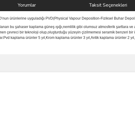
Yorumlar
Taksit Seçenekleri
NO’nun ürünlerine uyguladığı PVD(Physical Vapour Deposition-Fiziksel Buhar Depola
anan bu şahaser kaplama güneş ışığı,nemlilik gibi olumsuz atmosferik şartlara ve a
men çevreci bir teknoloji olup,oluşturduğu yüzeyin çizilmemesi seramik benzeri bir 
vd kaplama ürünler 5 yıl,Krom kaplama ürünler 3 yıl,Antik kaplama ürünler 2 yıl,i
ve diğer konularda yetersiz gördüğünüz noktaları öneri formunu kullanarak taraf
Bu ürüne ilk yorumu siz yapın!
r.
Yorum Yaz