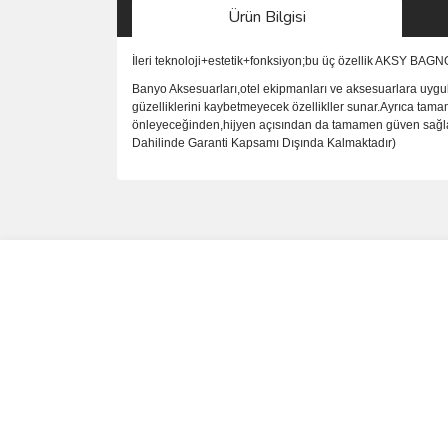
Ürün Bilgisi
İleri teknoloji+estetik+fonksiyon;bu üç özellik AKSY BAG
Banyo Aksesuarları,otel ekipmanları ve aksesuarlara uygul
güzelliklerini kaybetmeyecek özellikller sunar.Ayrıca tama
önleyeceğinden,hijyen açısından da tamamen güven sağlar.P
Dahilinde Garanti Kapsamı Dışında Kalmaktadır)
Bu ürünün fiyat bilgisi, resim, ürün açıklamalarında 
Görüş ve önerileriniz için teşekkür ederiz.
Ürün resmi kalitesiz, bozuk veya görüntülenemiyo
Ürün açıklamasında eksik bilgiler bulunuyor.
Ürün bilgilerinde hatalar bulunuyor.
Ürün fiyatı diğer sitelerden daha pahalı.
Bu ürüne benzer farklı alternatifler olmalı.