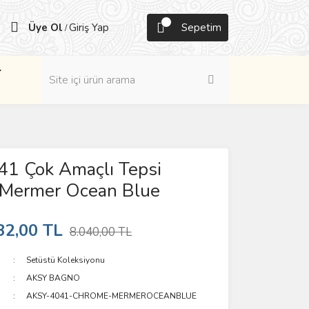
Üye Ol
Giriş Yap
Sepetim
/
r
41 Çok Amaçlı Tepsi
Mermer Ocean Blue
32,00 TL
8.040,00 TL
Setüstü Koleksiyonu
AKSY BAGNO
AKSY-4041-CHROME-MERMEROCEANBLUE