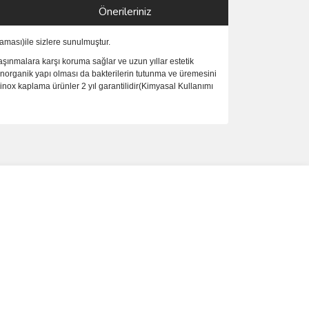
Önerileriniz
ması)ile sizlere sunulmuştur.
şınmalara karşı koruma sağlar ve uzun yıllar estetik
inorganik yapı olması da bakterilerin tutunma ve üremesini
nox kaplama ürünler 2 yıl garantilidir(Kimyasal Kullanımı
ımıza iletebilirsiniz.