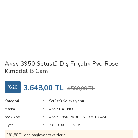
Aksy 3950 Setüstü Diş Fırçalık Pvd Rose
K.model B Cam
3.648,00 TL
%20
4.560,00 TL
Kategori
Setüstü Koleksiyonu
Marka
AKSY BAGNO
Stok Kodu
AKSY-3950-PVDROSE-KM-BCAM
Fiyat
3.800,00 TL + KDV
381,88 TL den başlayan taksitlerle!