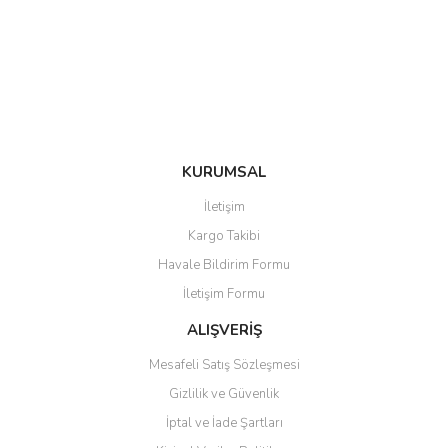
Ürün bilgilerinde hatalar bulunuyor.
Ürün fiyatı diğer sitelerden daha pahalı.
Bu ürüne benzer farklı alternatifler olmalı.
KURUMSAL
Gönder
İletişim
Kargo Takibi
Havale Bildirim Formu
İletişim Formu
ALIŞVERİŞ
Mesafeli Satış Sözleşmesi
Gizlilik ve Güvenlik
İptal ve İade Şartları