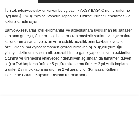
İleri teknoloji+estetik+fonksiyon;bu üç özellik AKSY BAGNO’nun ürünlerine
uyguladığı PVD(Physical Vapour Deposition-Fiziksel Buhar Depolaması)ile
sizlere sunulmuştur.
Banyo Aksesuarları,otel ekipmanları ve aksesuarlara uygulanan bu şahaser
kaplama güneş ışığı,nemlilik gibi olumsuz atmosferik şartlara ve aşınmalara
karşı koruma sağlar ve uzun yıllar estetik güzelliklerini kaybetmeyecek
özellikller sunar.Ayrıca tamamen çevreci bir teknoloji olup,oluşturduğu
yüzeyin çizilmemesi seramik benzeri bir inorganik yapı olması da bakterilerin
tutunma ve üremesini önleyeceğinden,hijyen açısından da tamamen güven
sağlar.Pvd kaplama ürünler 5 yıl,Krom kaplama ürünler 3 yıl,Antik kaplama
ürünler 2 yıl,inox kaplama ürünler 2 yıl garantilidir(Kimyasal Kullanımı
Dahilinde Garanti Kapsamı Dışında Kalmaktadır)
Bu ürünün fiyat bilgisi, resim, ürün açıklamalarında ve diğer
konularda yetersiz gördüğünüz noktaları öneri formunu kullanarak
Bu ürüne ilk yorumu siz yapın!
tarafımıza iletebilirsiniz.
Görüş ve önerileriniz için teşekkür ederiz.
Yorum Yaz
Ürün resmi kalitesiz, bozuk veya görüntülenemiyor.
Ürün açıklamasında eksik bilgiler bulunuyor.