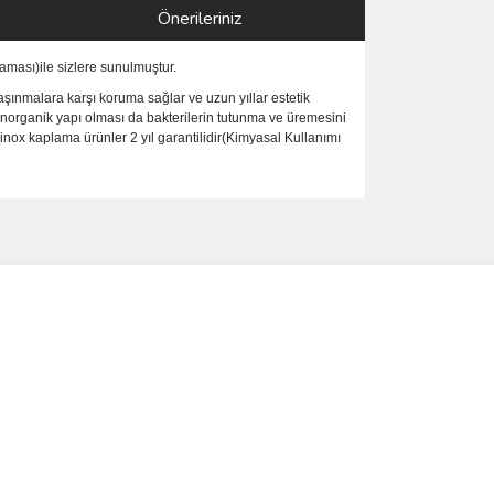
Önerileriniz
ması)ile sizlere sunulmuştur.
şınmalara karşı koruma sağlar ve uzun yıllar estetik
inorganik yapı olması da bakterilerin tutunma ve üremesini
nox kaplama ürünler 2 yıl garantilidir(Kimyasal Kullanımı
ımıza iletebilirsiniz.