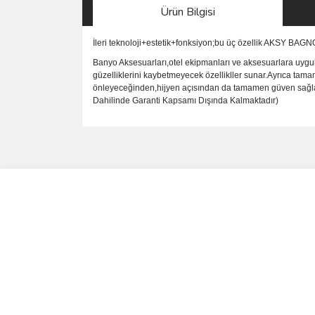
Ürün Bilgisi
İleri teknoloji+estetik+fonksiyon;bu üç özellik AKSY BAG
Banyo Aksesuarları,otel ekipmanları ve aksesuarlara uygul
güzelliklerini kaybetmeyecek özellikller sunar.Ayrıca tama
önleyeceğinden,hijyen açısından da tamamen güven sağlar.P
Dahilinde Garanti Kapsamı Dışında Kalmaktadır)
Bu ürünün fiyat bilgisi, resim, ürün açıklamalarında 
Görüş ve önerileriniz için teşekkür ederiz.
Ürün resmi kalitesiz, bozuk veya görüntülenemiyo
Ürün açıklamasında eksik bilgiler bulunuyor.
Ürün bilgilerinde hatalar bulunuyor.
Ürün fiyatı diğer sitelerden daha pahalı.
Bu ürüne benzer farklı alternatifler olmalı.