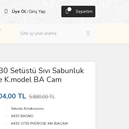
Üye Ol
Giriş Yap
Sepetim
/
r
0 Setüstü Sıvı Sabunluk
e K.model BA Cam
04,00 TL
5.880,00 TL
Setüstü Koleksiyonu
AKSY BAGNO
AKSY-3730-PVDROSE-KM-B/ACAM