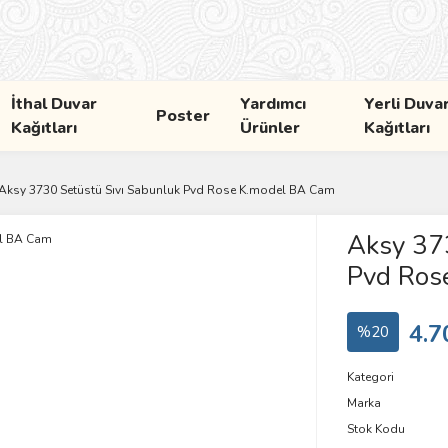
İthal Duvar
Yardımcı
Yerli Duva
Poster
Kağıtları
Ürünler
Kağıtları
Aksy 3730 Setüstü Sıvı Sabunluk Pvd Rose K.model BA Cam
Aksy 373
Pvd Ros
4.7
%20
Kategori
Marka
Stok Kodu