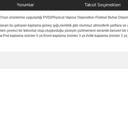
Yorumlar
Taksit Seçenekleri
NO’nun ürünlerine uyguladığı PVD(Physical Vapour Deposition-Fiziksel Buhar Depola
anan bu şahaser kaplama güneş ışığı,nemlilik gibi olumsuz atmosferik şartlara ve a
men çevreci bir teknoloji olup,oluşturduğu yüzeyin çizilmemesi seramik benzeri bir 
vd kaplama ürünler 5 yıl,Krom kaplama ürünler 3 yıl,Antik kaplama ürünler 2 yıl,i
ve diğer konularda yetersiz gördüğünüz noktaları öneri formunu kullanarak taraf
Bu ürüne ilk yorumu siz yapın!
r.
Yorum Yaz