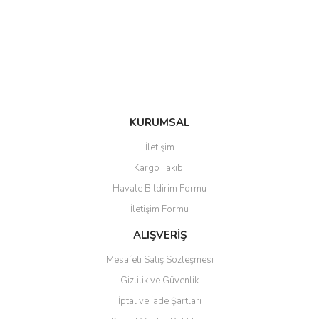
Ürün bilgilerinde hatalar bulunuyor.
Ürün fiyatı diğer sitelerden daha pahalı.
Bu ürüne benzer farklı alternatifler olmalı.
KURUMSAL
Gönder
İletişim
Kargo Takibi
Havale Bildirim Formu
İletişim Formu
ALIŞVERİŞ
Mesafeli Satış Sözleşmesi
Gizlilik ve Güvenlik
İptal ve İade Şartları