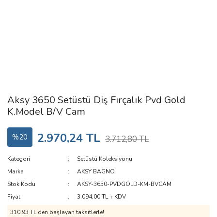
Aksy 3650 Setüstü Diş Fırçalık Pvd Gold
K.Model B/V Cam
2.970,24 TL
%20
3.712,80 TL
Kategori
Setüstü Koleksiyonu
Marka
AKSY BAGNO
Stok Kodu
AKSY-3650-PVDGOLD-KM-BVCAM
Fiyat
3.094,00 TL + KDV
310,93 TL den başlayan taksitlerle!