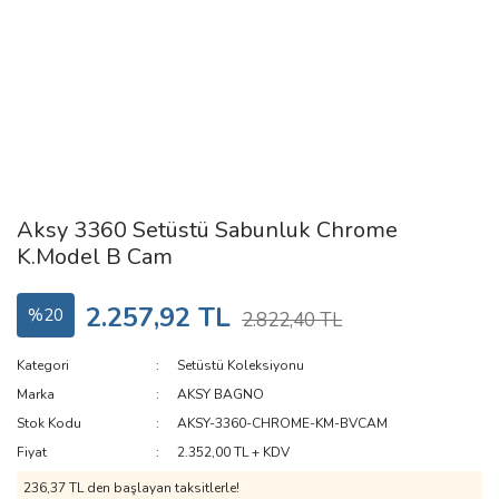
Aksy 3360 Setüstü Sabunluk Chrome
K.Model B Cam
2.257,92 TL
%20
2.822,40 TL
Kategori
Setüstü Koleksiyonu
Marka
AKSY BAGNO
Stok Kodu
AKSY-3360-CHROME-KM-BVCAM
Fiyat
2.352,00 TL + KDV
236,37 TL den başlayan taksitlerle!