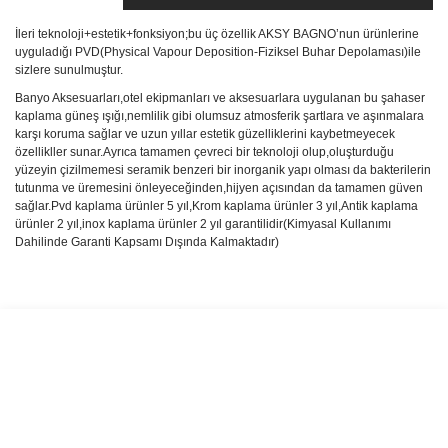
İleri teknoloji+estetik+fonksiyon;bu üç özellik AKSY BAGNO’nun ürünlerine
uyguladığı PVD(Physical Vapour Deposition-Fiziksel Buhar Depolaması)ile
sizlere sunulmuştur.
Banyo Aksesuarları,otel ekipmanları ve aksesuarlara uygulanan bu şahaser
kaplama güneş ışığı,nemlilik gibi olumsuz atmosferik şartlara ve aşınmalara
karşı koruma sağlar ve uzun yıllar estetik güzelliklerini kaybetmeyecek
özellikller sunar.Ayrıca tamamen çevreci bir teknoloji olup,oluşturduğu
yüzeyin çizilmemesi seramik benzeri bir inorganik yapı olması da bakterilerin
tutunma ve üremesini önleyeceğinden,hijyen açısından da tamamen güven
sağlar.Pvd kaplama ürünler 5 yıl,Krom kaplama ürünler 3 yıl,Antik kaplama
ürünler 2 yıl,inox kaplama ürünler 2 yıl garantilidir(Kimyasal Kullanımı
Dahilinde Garanti Kapsamı Dışında Kalmaktadır)
Bu ürünün fiyat bilgisi, resim, ürün açıklamalarında ve diğer
konularda yetersiz gördüğünüz noktaları öneri formunu kullanarak
Bu ürüne ilk yorumu siz yapın!
tarafımıza iletebilirsiniz.
Görüş ve önerileriniz için teşekkür ederiz.
Yorum Yaz
Ürün resmi kalitesiz, bozuk veya görüntülenemiyor.
Ürün açıklamasında eksik bilgiler bulunuyor.