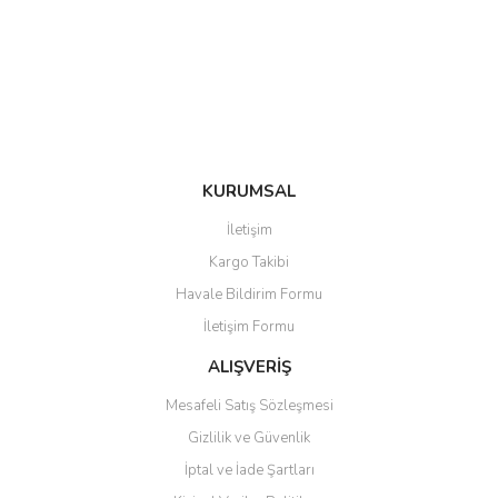
Ürün bilgilerinde hatalar bulunuyor.
Ürün fiyatı diğer sitelerden daha pahalı.
Bu ürüne benzer farklı alternatifler olmalı.
KURUMSAL
Gönder
İletişim
Kargo Takibi
Havale Bildirim Formu
İletişim Formu
ALIŞVERİŞ
Mesafeli Satış Sözleşmesi
Gizlilik ve Güvenlik
İptal ve İade Şartları