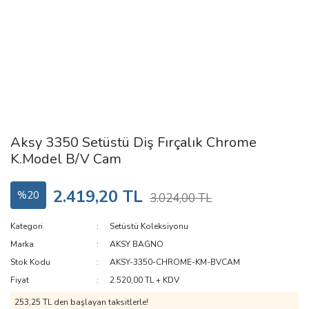
Aksy 3350 Setüstü Diş Fırçalık Chrome
K.Model B/V Cam
2.419,20 TL
%20
3.024,00 TL
Kategori
Setüstü Koleksiyonu
Marka
AKSY BAGNO
Stok Kodu
AKSY-3350-CHROME-KM-BVCAM
Fiyat
2.520,00 TL + KDV
253,25 TL den başlayan taksitlerle!