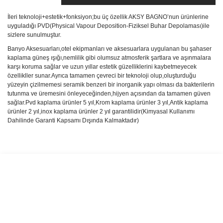
İleri teknoloji+estetik+fonksiyon;bu üç özellik AKSY BAGNO’nun ürünlerine
uyguladığı PVD(Physical Vapour Deposition-Fiziksel Buhar Depolaması)ile
sizlere sunulmuştur.
Banyo Aksesuarları,otel ekipmanları ve aksesuarlara uygulanan bu şahaser
kaplama güneş ışığı,nemlilik gibi olumsuz atmosferik şartlara ve aşınmalara
karşı koruma sağlar ve uzun yıllar estetik güzelliklerini kaybetmeyecek
özellikller sunar.Ayrıca tamamen çevreci bir teknoloji olup,oluşturduğu
yüzeyin çizilmemesi seramik benzeri bir inorganik yapı olması da bakterilerin
tutunma ve üremesini önleyeceğinden,hijyen açısından da tamamen güven
sağlar.Pvd kaplama ürünler 5 yıl,Krom kaplama ürünler 3 yıl,Antik kaplama
ürünler 2 yıl,inox kaplama ürünler 2 yıl garantilidir(Kimyasal Kullanımı
Dahilinde Garanti Kapsamı Dışında Kalmaktadır)
Bu ürünün fiyat bilgisi, resim, ürün açıklamalarında ve diğer
konularda yetersiz gördüğünüz noktaları öneri formunu kullanarak
Bu ürüne ilk yorumu siz yapın!
tarafımıza iletebilirsiniz.
Görüş ve önerileriniz için teşekkür ederiz.
Yorum Yaz
Ürün resmi kalitesiz, bozuk veya görüntülenemiyor.
Ürün açıklamasında eksik bilgiler bulunuyor.