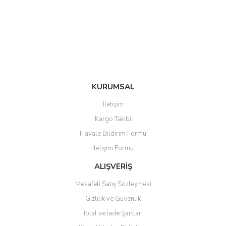
Ürün bilgilerinde hatalar bulunuyor.
Ürün fiyatı diğer sitelerden daha pahalı.
Bu ürüne benzer farklı alternatifler olmalı.
KURUMSAL
Gönder
İletişim
Kargo Takibi
Havale Bildirim Formu
İletişim Formu
ALIŞVERİŞ
Mesafeli Satış Sözleşmesi
Gizlilik ve Güvenlik
İptal ve İade Şartları