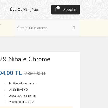
Üye Ol
Giriş Yap
Sepetim
/
r
29 Nihale Chrome
04,00 TL
2.880,00 TL
Mutfak Aksesuarları
AKSY BAGNO
AKSY-3229CHROME
2.400,00 TL + KDV