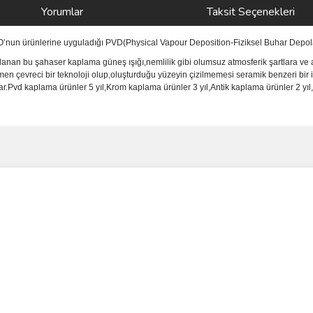
Yorumlar
Taksit Seçenekleri
NO’nun ürünlerine uyguladığı PVD(Physical Vapour Deposition-Fiziksel Buhar Depola
anan bu şahaser kaplama güneş ışığı,nemlilik gibi olumsuz atmosferik şartlara ve a
men çevreci bir teknoloji olup,oluşturduğu yüzeyin çizilmemesi seramik benzeri bir 
vd kaplama ürünler 5 yıl,Krom kaplama ürünler 3 yıl,Antik kaplama ürünler 2 yıl,i
ve diğer konularda yetersiz gördüğünüz noktaları öneri formunu kullanarak taraf
Bu ürüne ilk yorumu siz yapın!
r.
Yorum Yaz