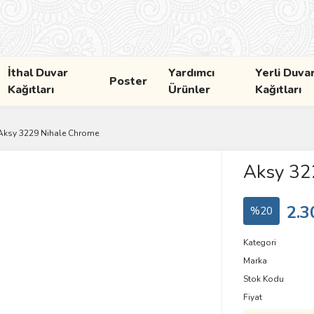
İthal Duvar
Yardımcı
Yerli Duva
Poster
Kağıtları
Ürünler
Kağıtları
Aksy 3229 Nihale Chrome
Aksy 32
2.3
%20
Kategori
Marka
Stok Kodu
Fiyat