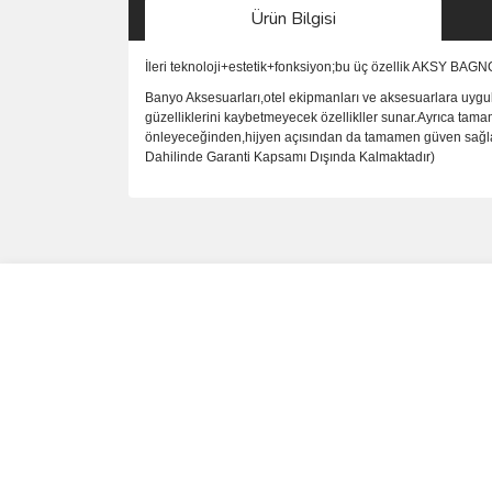
Ürün Bilgisi
İleri teknoloji+estetik+fonksiyon;bu üç özellik AKSY BAG
Banyo Aksesuarları,otel ekipmanları ve aksesuarlara uygul
güzelliklerini kaybetmeyecek özellikller sunar.Ayrıca tama
önleyeceğinden,hijyen açısından da tamamen güven sağlar.P
Dahilinde Garanti Kapsamı Dışında Kalmaktadır)
Bu ürünün fiyat bilgisi, resim, ürün açıklamalarında 
Görüş ve önerileriniz için teşekkür ederiz.
Ürün resmi kalitesiz, bozuk veya görüntülenemiyo
Ürün açıklamasında eksik bilgiler bulunuyor.
Ürün bilgilerinde hatalar bulunuyor.
Ürün fiyatı diğer sitelerden daha pahalı.
Bu ürüne benzer farklı alternatifler olmalı.