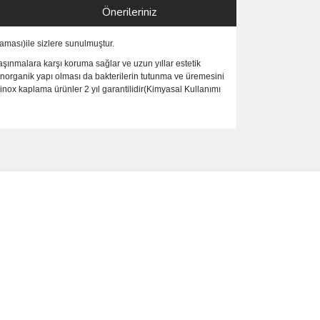
Önerileriniz
ması)ile sizlere sunulmuştur.
şınmalara karşı koruma sağlar ve uzun yıllar estetik
inorganik yapı olması da bakterilerin tutunma ve üremesini
nox kaplama ürünler 2 yıl garantilidir(Kimyasal Kullanımı
ımıza iletebilirsiniz.