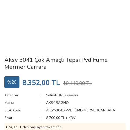
Aksy 3041 Çok Amaçlı Tepsi Pvd Füme
Mermer Carrara
8.352,00 TL
%20
10.440,00 TL
Kategori
Setüstü Koleksiyonu
Marka
AKSY BAGNO
Stok Kodu
AKSY-3041-PVDFÜME-MERMERCARRARA
Fiyat
8.700,00 TL + KDV
874,32 TL den başlayan taksitlerle!