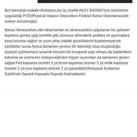
İleri teknoloji+estetik+fonksiyon;bu üç özellik AKSY BAGNO’nun ürünlerine
uyguladığı PVD(Physical Vapour Deposition-Fiziksel Buhar Depolaması)ile
sizlere sunulmuştur.
Banyo Aksesuarları,otel ekipmanları ve aksesuarlara uygulanan bu şahaser
kaplama güneş ışığı,nemlilik gibi olumsuz atmosferik şartlara ve aşınmalara
karşı koruma sağlar ve uzun yıllar estetik güzelliklerini kaybetmeyecek
özellikller sunar.Ayrıca tamamen çevreci bir teknoloji olup,oluşturduğu
yüzeyin çizilmemesi seramik benzeri bir inorganik yapı olması da bakterilerin
tutunma ve üremesini önleyeceğinden,hijyen açısından da tamamen güven
sağlar.Pvd kaplama ürünler 5 yıl,Krom kaplama ürünler 3 yıl,Antik kaplama
ürünler 2 yıl,inox kaplama ürünler 2 yıl garantilidir(Kimyasal Kullanımı
Dahilinde Garanti Kapsamı Dışında Kalmaktadır)
Bu ürünün fiyat bilgisi, resim, ürün açıklamalarında ve diğer
konularda yetersiz gördüğünüz noktaları öneri formunu kullanarak
Bu ürüne ilk yorumu siz yapın!
tarafımıza iletebilirsiniz.
Görüş ve önerileriniz için teşekkür ederiz.
Yorum Yaz
Ürün resmi kalitesiz, bozuk veya görüntülenemiyor.
Ürün açıklamasında eksik bilgiler bulunuyor.