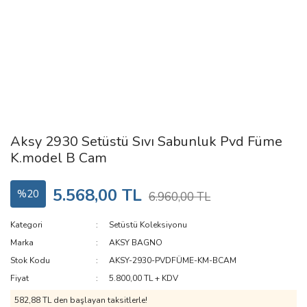
Aksy 2930 Setüstü Sıvı Sabunluk Pvd Füme
K.model B Cam
5.568,00 TL
%20
6.960,00 TL
Kategori
Setüstü Koleksiyonu
Marka
AKSY BAGNO
Stok Kodu
AKSY-2930-PVDFÜME-KM-BCAM
Fiyat
5.800,00 TL + KDV
582,88 TL den başlayan taksitlerle!