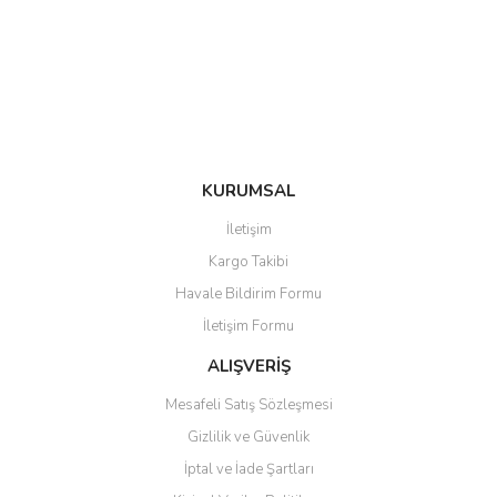
Ürün bilgilerinde hatalar bulunuyor.
Ürün fiyatı diğer sitelerden daha pahalı.
Bu ürüne benzer farklı alternatifler olmalı.
KURUMSAL
Gönder
İletişim
Kargo Takibi
Havale Bildirim Formu
İletişim Formu
ALIŞVERİŞ
Mesafeli Satış Sözleşmesi
Gizlilik ve Güvenlik
İptal ve İade Şartları