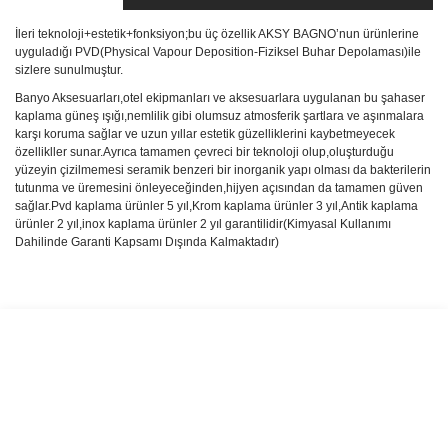
İleri teknoloji+estetik+fonksiyon;bu üç özellik AKSY BAGNO’nun ürünlerine
uyguladığı PVD(Physical Vapour Deposition-Fiziksel Buhar Depolaması)ile
sizlere sunulmuştur.
Banyo Aksesuarları,otel ekipmanları ve aksesuarlara uygulanan bu şahaser
kaplama güneş ışığı,nemlilik gibi olumsuz atmosferik şartlara ve aşınmalara
karşı koruma sağlar ve uzun yıllar estetik güzelliklerini kaybetmeyecek
özellikller sunar.Ayrıca tamamen çevreci bir teknoloji olup,oluşturduğu
yüzeyin çizilmemesi seramik benzeri bir inorganik yapı olması da bakterilerin
tutunma ve üremesini önleyeceğinden,hijyen açısından da tamamen güven
sağlar.Pvd kaplama ürünler 5 yıl,Krom kaplama ürünler 3 yıl,Antik kaplama
ürünler 2 yıl,inox kaplama ürünler 2 yıl garantilidir(Kimyasal Kullanımı
Dahilinde Garanti Kapsamı Dışında Kalmaktadır)
Bu ürünün fiyat bilgisi, resim, ürün açıklamalarında ve diğer
konularda yetersiz gördüğünüz noktaları öneri formunu kullanarak
Bu ürüne ilk yorumu siz yapın!
tarafımıza iletebilirsiniz.
Görüş ve önerileriniz için teşekkür ederiz.
Yorum Yaz
Ürün resmi kalitesiz, bozuk veya görüntülenemiyor.
Ürün açıklamasında eksik bilgiler bulunuyor.