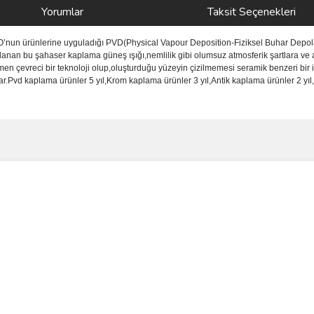
Yorumlar
Taksit Seçenekleri
NO’nun ürünlerine uyguladığı PVD(Physical Vapour Deposition-Fiziksel Buhar Depola
anan bu şahaser kaplama güneş ışığı,nemlilik gibi olumsuz atmosferik şartlara ve a
men çevreci bir teknoloji olup,oluşturduğu yüzeyin çizilmemesi seramik benzeri bir 
vd kaplama ürünler 5 yıl,Krom kaplama ürünler 3 yıl,Antik kaplama ürünler 2 yıl,i
ve diğer konularda yetersiz gördüğünüz noktaları öneri formunu kullanarak taraf
Bu ürüne ilk yorumu siz yapın!
r.
Yorum Yaz