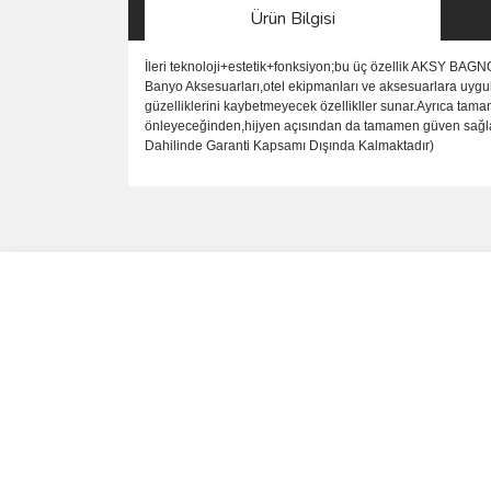
Ürün Bilgisi
İleri teknoloji+estetik+fonksiyon;bu üç özellik AKSY BAG
Banyo Aksesuarları,otel ekipmanları ve aksesuarlara uygul
güzelliklerini kaybetmeyecek özellikller sunar.Ayrıca tama
önleyeceğinden,hijyen açısından da tamamen güven sağlar.P
Dahilinde Garanti Kapsamı Dışında Kalmaktadır)
Bu ürünün fiyat bilgisi, resim, ürün açıklamalarında 
Görüş ve önerileriniz için teşekkür ederiz.
Ürün resmi kalitesiz, bozuk veya görüntülenemiyo
Ürün açıklamasında eksik bilgiler bulunuyor.
Ürün bilgilerinde hatalar bulunuyor.
Ürün fiyatı diğer sitelerden daha pahalı.
Bu ürüne benzer farklı alternatifler olmalı.