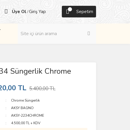
Üye Ol
Giriş Yap
Sepetim
/
r
34 Süngerlik Chrome
20,00 TL
5.400,00 TL
Chrome Süngerlik
AKSY BAGNO
AKSY-2234CHROME
4.500,00 TL + KDV