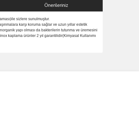
Önerileriniz
ması)ile sizlere sunulmuştur.
şınmalara karşı koruma sağlar ve uzun yıllar estetik
inorganik yapı olması da bakterilerin tutunma ve üremesini
nox kaplama ürünler 2 yıl garantilidir(Kimyasal Kullanımı
ımıza iletebilirsiniz.