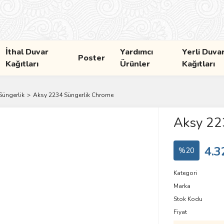
İthal Duvar
Yardımcı
Yerli Duva
Poster
Kağıtları
Ürünler
Kağıtları
üngerlik
Aksy 2234 Süngerlik Chrome
Aksy 22
4.3
%20
Kategori
Marka
Stok Kodu
Fiyat