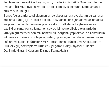
İleri teknoloji+estetik+fonksiyon;bu üç özellik AKSY BAGNO’nun ürünlerine
uyguladığı PVD(Physical Vapour Deposition-Fiziksel Buhar Depolaması)ile
sizlere sunulmuştur.
Banyo Aksesuarları,otel ekipmanları ve aksesuarlara uygulanan bu şahaser
kaplama güneş ışığı,nemlilik gibi olumsuz atmosferik şartlara ve aşınmalara
karşı koruma sağlar ve uzun yıllar estetik güzelliklerini kaybetmeyecek
özellikller sunar.Ayrıca tamamen çevreci bir teknoloji olup,oluşturduğu
yüzeyin çizilmemesi seramik benzeri bir inorganik yapı olması da bakterilerin
tutunma ve üremesini önleyeceğinden,hijyen açısından da tamamen güven
sağlar.Pvd kaplama ürünler 5 yıl,Krom kaplama ürünler 3 yıl,Antik kaplama
ürünler 2 yıl,inox kaplama ürünler 2 yıl garantilidir(Kimyasal Kullanımı
Dahilinde Garanti Kapsamı Dışında Kalmaktadır)
Bu ürünün fiyat bilgisi, resim, ürün açıklamalarında ve diğer
konularda yetersiz gördüğünüz noktaları öneri formunu kullanarak
Bu ürüne ilk yorumu siz yapın!
tarafımıza iletebilirsiniz.
Görüş ve önerileriniz için teşekkür ederiz.
Yorum Yaz
Ürün resmi kalitesiz, bozuk veya görüntülenemiyor.
Ürün açıklamasında eksik bilgiler bulunuyor.
Ürün bilgilerinde hatalar bulunuyor.