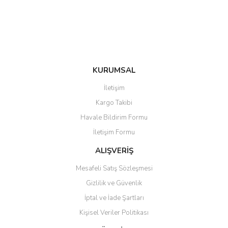
Ürün fiyatı diğer sitelerden daha pahalı.
Bu ürüne benzer farklı alternatifler olmalı.
KURUMSAL
Gönder
İletişim
Kargo Takibi
Havale Bildirim Formu
İletişim Formu
ALIŞVERİŞ
Mesafeli Satış Sözleşmesi
Gizlilik ve Güvenlik
İptal ve İade Şartları
Kişisel Veriler Politikası