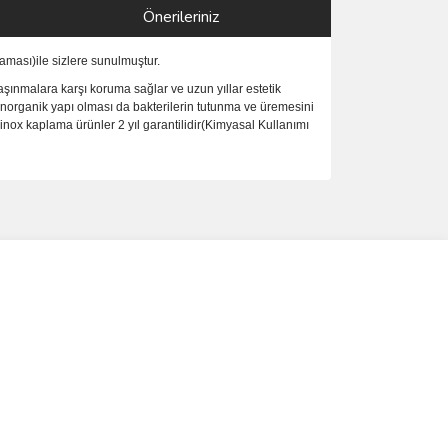
Önerileriniz
ması)ile sizlere sunulmuştur.
şınmalara karşı koruma sağlar ve uzun yıllar estetik
inorganik yapı olması da bakterilerin tutunma ve üremesini
nox kaplama ürünler 2 yıl garantilidir(Kimyasal Kullanımı
ımıza iletebilirsiniz.