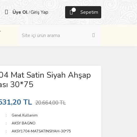
Üye Ol
Giriş Yap
Sepetim
/
r
04 Mat Satin Siyah Ahşap
ası 30*75
531,20 TL
20.664,00 TL
Genel Kullanım
AKSY BAGNO
AKSY1704-MATSATINSIYAH-30*75