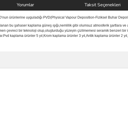
Yorumlar
Taksit Seçenekleri
NO’nun ürünlerine uyguladığı PVD(Physical Vapour Deposition-Fiziksel Buhar Depola
anan bu şahaser kaplama güneş ışığı,nemlilik gibi olumsuz atmosferik şartlara ve a
men çevreci bir teknoloji olup,oluşturduğu yüzeyin çizilmemesi seramik benzeri bir 
vd kaplama ürünler 5 yıl,Krom kaplama ürünler 3 yıl,Antik kaplama ürünler 2 yıl,i
ve diğer konularda yetersiz gördüğünüz noktaları öneri formunu kullanarak taraf
Bu ürüne ilk yorumu siz yapın!
r.
Yorum Yaz