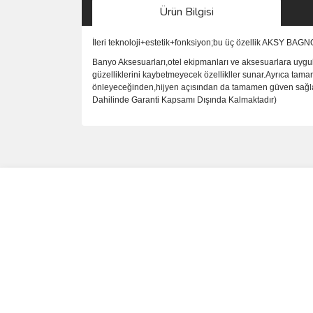
Ürün Bilgisi
İleri teknoloji+estetik+fonksiyon;bu üç özellik AKSY BAG
Banyo Aksesuarları,otel ekipmanları ve aksesuarlara uygul
güzelliklerini kaybetmeyecek özellikller sunar.Ayrıca tama
önleyeceğinden,hijyen açısından da tamamen güven sağlar.P
Dahilinde Garanti Kapsamı Dışında Kalmaktadır)
Bu ürünün fiyat bilgisi, resim, ürün açıklamalarında 
Görüş ve önerileriniz için teşekkür ederiz.
Ürün resmi kalitesiz, bozuk veya görüntülenemiyo
Ürün açıklamasında eksik bilgiler bulunuyor.
Ürün bilgilerinde hatalar bulunuyor.
Ürün fiyatı diğer sitelerden daha pahalı.
Bu ürüne benzer farklı alternatifler olmalı.