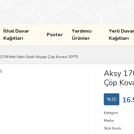
İthal Duvar
Yardımcı
Yerli Duva
Poster
Kağıtları
Ürünler
Kağıtları
1704 Mat Satin Siyah Ahşap Çöp Kovası 30*75
Aksy 17
Çöp Kov
16.
%20
Kategori
Marka
Stok Kodu