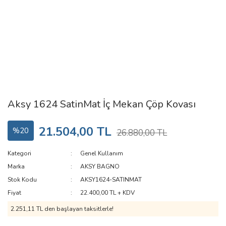
Aksy 1624 SatinMat İç Mekan Çöp Kovası
21.504,00 TL
%20
26.880,00 TL
Kategori
Genel Kullanım
Marka
AKSY BAGNO
Stok Kodu
AKSY1624-SATINMAT
Fiyat
22.400,00 TL + KDV
2.251,11 TL den başlayan taksitlerle!