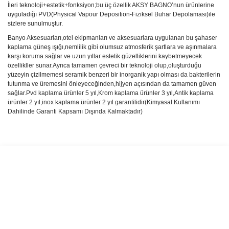
İleri teknoloji+estetik+fonksiyon;bu üç özellik AKSY BAGNO’nun ürünlerine
uyguladığı PVD(Physical Vapour Deposition-Fiziksel Buhar Depolaması)ile
sizlere sunulmuştur.
Banyo Aksesuarları,otel ekipmanları ve aksesuarlara uygulanan bu şahaser
kaplama güneş ışığı,nemlilik gibi olumsuz atmosferik şartlara ve aşınmalara
karşı koruma sağlar ve uzun yıllar estetik güzelliklerini kaybetmeyecek
özellikller sunar.Ayrıca tamamen çevreci bir teknoloji olup,oluşturduğu
yüzeyin çizilmemesi seramik benzeri bir inorganik yapı olması da bakterilerin
tutunma ve üremesini önleyeceğinden,hijyen açısından da tamamen güven
sağlar.Pvd kaplama ürünler 5 yıl,Krom kaplama ürünler 3 yıl,Antik kaplama
ürünler 2 yıl,inox kaplama ürünler 2 yıl garantilidir(Kimyasal Kullanımı
Dahilinde Garanti Kapsamı Dışında Kalmaktadır)
Bu ürünün fiyat bilgisi, resim, ürün açıklamalarında ve diğer
konularda yetersiz gördüğünüz noktaları öneri formunu kullanarak
Bu ürüne ilk yorumu siz yapın!
tarafımıza iletebilirsiniz.
Görüş ve önerileriniz için teşekkür ederiz.
Yorum Yaz
Ürün resmi kalitesiz, bozuk veya görüntülenemiyor.
Ürün açıklamasında eksik bilgiler bulunuyor.
Ürün bilgilerinde hatalar bulunuyor.