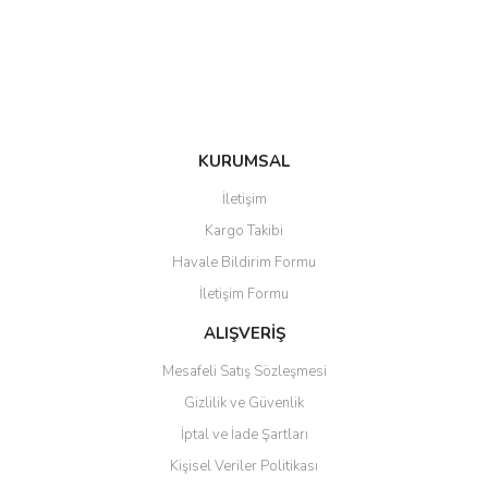
Ürün fiyatı diğer sitelerden daha pahalı.
Bu ürüne benzer farklı alternatifler olmalı.
KURUMSAL
Gönder
İletişim
Kargo Takibi
Havale Bildirim Formu
İletişim Formu
ALIŞVERİŞ
Mesafeli Satış Sözleşmesi
Gizlilik ve Güvenlik
İptal ve İade Şartları
Kişisel Veriler Politikası