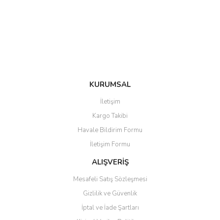
Ürün bilgilerinde hatalar bulunuyor.
Ürün fiyatı diğer sitelerden daha pahalı.
Bu ürüne benzer farklı alternatifler olmalı.
KURUMSAL
Gönder
İletişim
Kargo Takibi
Havale Bildirim Formu
İletişim Formu
ALIŞVERİŞ
Mesafeli Satış Sözleşmesi
Gizlilik ve Güvenlik
İptal ve İade Şartları