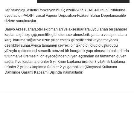
İleri teknoloji+estetik+fonksiyon;bu üç özellik AKSY BAGNO’nun ürünlerine
uyguladığı PVD(Physical Vapour Deposition-Fiziksel Buhar Depolaması)ile
sizlere sunulmuştur.
Banyo Aksesuarları,otel ekipmanları ve aksesuarlara uygulanan bu şahaser
kaplama güneş ışığı,nemlilik gibi olumsuz atmosferik şartlara ve aşınmalara
karşı koruma sağlar ve uzun yıllar estetik güzelliklerini kaybetmeyecek
özellikller sunar.Ayrıca tamamen çevreci bir teknoloji olup,oluşturduğu
yüzeyin çizilmemesi seramik benzeri bir inorganik yapı olması da bakterilerin
tutunma ve üremesini önleyeceğinden,hijyen açısından da tamamen güven
sağlar.Pvd kaplama ürünler 5 yıl,Krom kaplama ürünler 3 yıl,Antik kaplama
ürünler 2 yıl,inox kaplama ürünler 2 yıl garantilidir(Kimyasal Kullanımı
Dahilinde Garanti Kapsamı Dışında Kalmaktadır)
Bu ürünün fiyat bilgisi, resim, ürün açıklamalarında ve diğer
konularda yetersiz gördüğünüz noktaları öneri formunu kullanarak
Bu ürüne ilk yorumu siz yapın!
tarafımıza iletebilirsiniz.
Görüş ve önerileriniz için teşekkür ederiz.
Yorum Yaz
Ürün resmi kalitesiz, bozuk veya görüntülenemiyor.
Ürün açıklamasında eksik bilgiler bulunuyor.