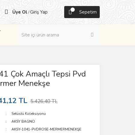
Üye Ol
Giriş Yap
Sepetim
/
r
41 Çok Amaçlı Tepsi Pvd
rmer Menekşe
41,12 TL
5.426,40 TL
Setüstü Koleksiyonu
AKSY BAGNO
AKSY-1041-PVDROSE-MERMERMENEKŞE