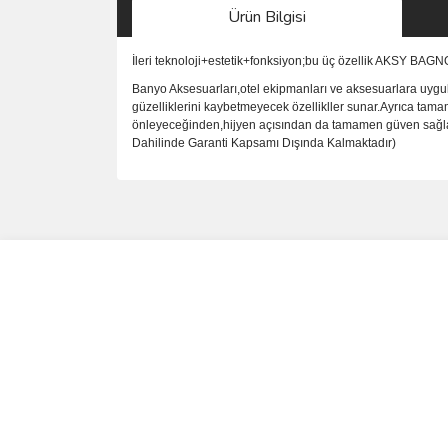
Ürün Bilgisi
İleri teknoloji+estetik+fonksiyon;bu üç özellik AKSY BAG
Banyo Aksesuarları,otel ekipmanları ve aksesuarlara uygul
güzelliklerini kaybetmeyecek özellikller sunar.Ayrıca tama
önleyeceğinden,hijyen açısından da tamamen güven sağlar.P
Dahilinde Garanti Kapsamı Dışında Kalmaktadır)
Bu ürünün fiyat bilgisi, resim, ürün açıklamalarında 
Görüş ve önerileriniz için teşekkür ederiz.
Ürün resmi kalitesiz, bozuk veya görüntülenemiyo
Ürün açıklamasında eksik bilgiler bulunuyor.
Ürün bilgilerinde hatalar bulunuyor.
Ürün fiyatı diğer sitelerden daha pahalı.
Bu ürüne benzer farklı alternatifler olmalı.