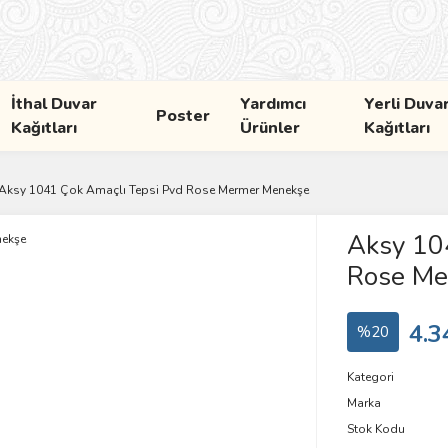
İthal Duvar
Yardımcı
Yerli Duva
Poster
Kağıtları
Ürünler
Kağıtları
Aksy 1041 Çok Amaçlı Tepsi Pvd Rose Mermer Menekşe
Aksy 10
Rose Me
4.3
%20
Kategori
Marka
Stok Kodu