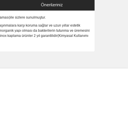
Önerileriniz
ması)ile sizlere sunulmuştur.
şınmalara karşı koruma sağlar ve uzun yıllar estetik
inorganik yapı olması da bakterilerin tutunma ve üremesini
nox kaplama ürünler 2 yıl garantilidir(Kimyasal Kullanımı
ımıza iletebilirsiniz.