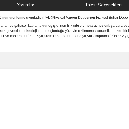
Yorumlar
Taksit Seçenekleri
NO’nun ürünlerine uyguladığı PVD(Physical Vapour Deposition-Fiziksel Buhar Depola
anan bu şahaser kaplama güneş ışığı,nemlilik gibi olumsuz atmosferik şartlara ve a
men çevreci bir teknoloji olup,oluşturduğu yüzeyin çizilmemesi seramik benzeri bir 
vd kaplama ürünler 5 yıl,Krom kaplama ürünler 3 yıl,Antik kaplama ürünler 2 yıl,i
ve diğer konularda yetersiz gördüğünüz noktaları öneri formunu kullanarak taraf
Bu ürüne ilk yorumu siz yapın!
r.
Yorum Yaz