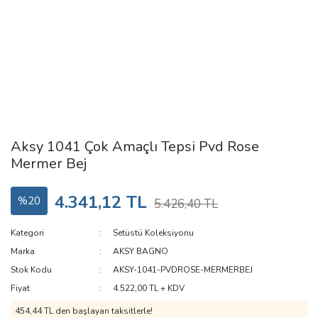
Aksy 1041 Çok Amaçlı Tepsi Pvd Rose
Mermer Bej
4.341,12 TL
%20
5.426,40 TL
Kategori
Setüstü Koleksiyonu
Marka
AKSY BAGNO
Stok Kodu
AKSY-1041-PVDROSE-MERMERBEJ
Fiyat
4.522,00 TL + KDV
454,44 TL den başlayan taksitlerle!