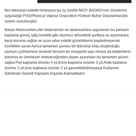
İleri teknoloji+estetik+fonksiyon;bu üç özellik AKSY BAGNO’nun ürünlerine
uyguladığı PVD(Physical Vapour Deposition-Fiziksel Buhar Depolaması)ile
sizlere sunulmuştur.
Banyo Aksesuarları,otel ekipmanları ve aksesuarlara uygulanan bu şahaser
kaplama güneş ışığı,nemlilik gibi olumsuz atmosferik şartlara ve aşınmalara
karşı koruma sağlar ve uzun yıllar estetik güzelliklerini kaybetmeyecek
özellikller sunar.Ayrıca tamamen çevreci bir teknoloji olup,oluşturduğu
yüzeyin çizilmemesi seramik benzeri bir inorganik yapı olması da bakterilerin
tutunma ve üremesini önleyeceğinden,hijyen açısından da tamamen güven
sağlar.Pvd kaplama ürünler 5 yıl,Krom kaplama ürünler 3 yıl,Antik kaplama
ürünler 2 yıl,inox kaplama ürünler 2 yıl garantilidir(Kimyasal Kullanımı
Dahilinde Garanti Kapsamı Dışında Kalmaktadır)
Bu ürünün fiyat bilgisi, resim, ürün açıklamalarında ve diğer
konularda yetersiz gördüğünüz noktaları öneri formunu kullanarak
Bu ürüne ilk yorumu siz yapın!
tarafımıza iletebilirsiniz.
Görüş ve önerileriniz için teşekkür ederiz.
Yorum Yaz
Ürün resmi kalitesiz, bozuk veya görüntülenemiyor.
Ürün açıklamasında eksik bilgiler bulunuyor.