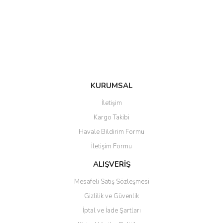
Ürün bilgilerinde hatalar bulunuyor.
Ürün fiyatı diğer sitelerden daha pahalı.
Bu ürüne benzer farklı alternatifler olmalı.
KURUMSAL
Gönder
İletişim
Kargo Takibi
Havale Bildirim Formu
İletişim Formu
ALIŞVERİŞ
Mesafeli Satış Sözleşmesi
Gizlilik ve Güvenlik
İptal ve İade Şartları