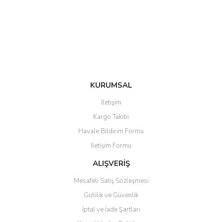
Ürün bilgilerinde hatalar bulunuyor.
Ürün fiyatı diğer sitelerden daha pahalı.
Bu ürüne benzer farklı alternatifler olmalı.
KURUMSAL
Gönder
İletişim
Kargo Takibi
Havale Bildirim Formu
İletişim Formu
ALIŞVERİŞ
Mesafeli Satış Sözleşmesi
Gizlilik ve Güvenlik
İptal ve İade Şartları