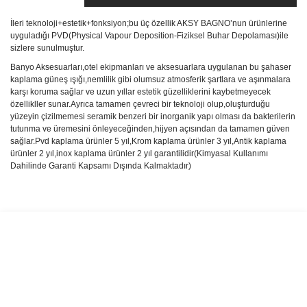
İleri teknoloji+estetik+fonksiyon;bu üç özellik AKSY BAGNO’nun ürünlerine
uyguladığı PVD(Physical Vapour Deposition-Fiziksel Buhar Depolaması)ile
sizlere sunulmuştur.
Banyo Aksesuarları,otel ekipmanları ve aksesuarlara uygulanan bu şahaser
kaplama güneş ışığı,nemlilik gibi olumsuz atmosferik şartlara ve aşınmalara
karşı koruma sağlar ve uzun yıllar estetik güzelliklerini kaybetmeyecek
özellikller sunar.Ayrıca tamamen çevreci bir teknoloji olup,oluşturduğu
yüzeyin çizilmemesi seramik benzeri bir inorganik yapı olması da bakterilerin
tutunma ve üremesini önleyeceğinden,hijyen açısından da tamamen güven
sağlar.Pvd kaplama ürünler 5 yıl,Krom kaplama ürünler 3 yıl,Antik kaplama
ürünler 2 yıl,inox kaplama ürünler 2 yıl garantilidir(Kimyasal Kullanımı
Dahilinde Garanti Kapsamı Dışında Kalmaktadır)
Bu ürünün fiyat bilgisi, resim, ürün açıklamalarında ve diğer
konularda yetersiz gördüğünüz noktaları öneri formunu kullanarak
Bu ürüne ilk yorumu siz yapın!
tarafımıza iletebilirsiniz.
Görüş ve önerileriniz için teşekkür ederiz.
Yorum Yaz
Ürün resmi kalitesiz, bozuk veya görüntülenemiyor.
Ürün açıklamasında eksik bilgiler bulunuyor.